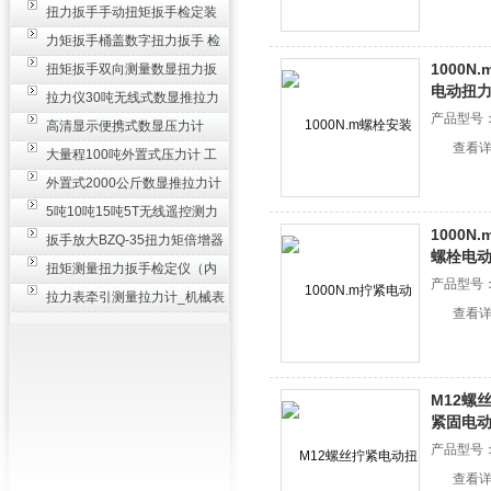
_0.3级数显压力仪
扭力扳手手动扭矩扳手检定装
置 50-100N扳手测量仪器
力矩扳手桶盖数字扭力扳手 检
测瓶盖拧紧扭矩工具
1000
扭矩扳手双向测量数显扭力扳
电动扭
手 2000N,m力矩扳手价格
拉力仪30吨无线式数显推拉力
产品型号
计 数字显示测力计80T
高清显示便携式数显压力计
查看
300N500n_手持电子测力计
大量程100吨外置式压力计 工
业用数显测力计价格
外置式2000公斤数显推拉力计
_数字拉力压力测试仪
5吨10吨15吨5T无线遥控测力
1000
计_带遥控电子拉力计数显式
扳手放大BZQ-35扭力矩倍增器
螺栓电
_3500牛米扭力倍力器仪
扭矩测量扭力扳手检定仪（内
产品型号
置打印） 扭矩检验仪器
拉力表牵引测量拉力计_机械表
查看
盘式测力计60T价格
M12螺
紧固电
产品型号
查看