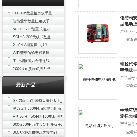
100N·m数显扭力扳手量
钢结构安
程 高精度可调数字扭矩
智能蓝牙数显扭矩扳手_
型电动
工具 测力扳手厂家
模拟量/蓝牙传输/WIFI输
60-300N.m预置式扭力
产品型号
出/无线扭力扳手厂家
扳手 SGTG-300预制扭
SGLYB-200无线式数显
查看
矩扳手高精度厂家
扭矩扳手 40-200N.m可
2-10NM桶盖扭力扳手
连手机电脑蓝牙扭力扳
油桶盖数显扭矩工具 手
WiFi蓝牙传输无线数显
手厂家
动电子力矩扳手厂家
扭力扳手 100N.m远距无
工业焊接压力专用连线
螺栓汽修
线传输数显扭矩紧固扳
式推拉力计 200N.m焊点
2000N.m预置式扭力扳
电动扳
手厂家
压力微型传感器测力仪
手 可调扭矩定值扭矩扳
产品型号
厂家
手 安装专用力矩扳手厂
最新产品
查看
家
SX-255-25牛米勾头扭矩扳手_
螺栓紧固扭力扳手
测力扳手5000N.m数显力矩扳
电动可调
定扭力
手 非标扭力扳手工业级
HP-10/HP-50/HP-100电批扭力
产品型号
测试仪,测量仪
800-2000N.m电动定扭矩扳手/
扭矩电动扳手
查看
300KN标准推拉压力测力计