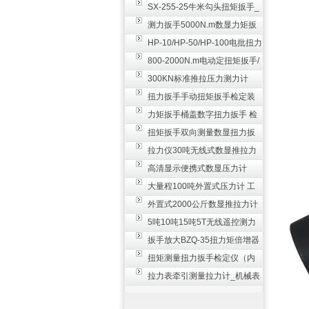
SX-255-25牛米勾头扭矩扳手_
螺栓紧固扭力扳手
测力扳手5000N.m数显力矩扳
手 非标扭力扳手工业级
HP-10/HP-50/HP-100电批扭力
测试仪,测量仪
800-2000N.m电动定扭矩扳手/
扭矩电动扳手
300KN标准推拉压力测力计
_0.3级数显压力仪
扭力扳手手动扭矩扳手检定装
置 50-100N扳手测量仪器
力矩扳手桶盖数字扭力扳手 检
测瓶盖拧紧扭矩工具
扭矩扳手双向测量数显扭力扳
手 2000N,m力矩扳手价格
拉力仪30吨无线式数显推拉力
计 数字显示测力计80T
高清显示便携式数显压力计
300N500n_手持电子测力计
大量程100吨外置式压力计 工
业用数显测力计价格
外置式2000公斤数显推拉力计
_数字拉力压力测试仪
5吨10吨15吨5T无线遥控测力
计_带遥控电子拉力计数显式
扳手放大BZQ-35扭力矩倍增器
_3500牛米扭力倍力器仪
扭矩测量扭力扳手检定仪（内
置打印） 扭矩检验仪器
拉力表牵引测量拉力计_机械表
盘式测力计60T价格