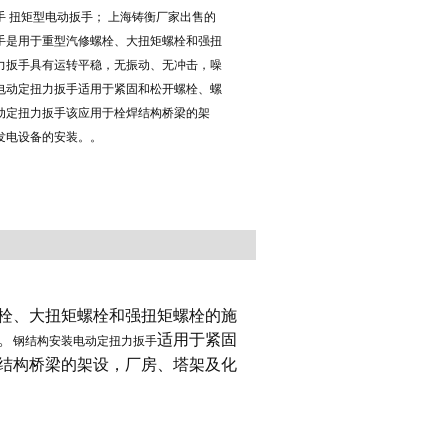
 扭矩型电动扳手； 上海铸衡厂家出售的
手​是用于重型汽修螺栓、大扭矩螺栓和强扭
力扳手具有运转平稳，无振动、无冲击，噪
电动定扭力扳手适用于紧固和松开螺栓、螺
动定扭力扳手该应用于栓焊结构桥梁的架
发电设备的安装。。
栓、大扭矩螺栓和强扭矩螺栓的施
。
适用于紧固
钢结构安装电动定扭力扳手
结构桥梁的架设，厂房、塔架及化