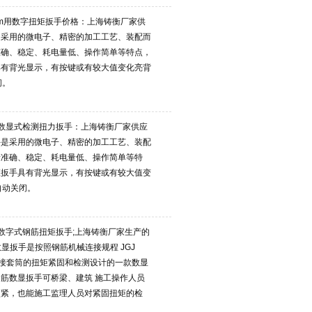
活动扳手尤其应该注意，
Nm用数字扭矩扳手价格：上海铸衡厂家供
是采用的微电子、精密的加工工艺、装配而
准确、稳定、耗电量低、操作简单等特点，
具有背光显示，有按键或有较大值变化亮背
闭。
数显式检测扭力扳手：上海铸衡厂家供应
手是采用的微电子、精密的加工工艺、装配
量准确、稳定、耗电量低、操作简单等特
矩扳手具有背光显示，有按键或有较大值变
自动关闭。
数字式钢筋扭矩扳手;上海铸衡厂家生产的
数显扳手是按照钢筋机械连接规程 JGJ
钢筋连接套筒的扭矩紧固和检测设计的一款数显
筋数显扳手​可桥梁、建筑 施工操作人员
预紧，也能施工监理人员对紧固扭矩的检