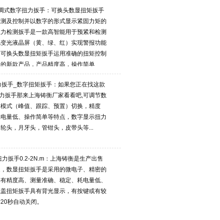
调式数字扭力扳手：可换头数显扭矩扳手
检测及控制并以数字的形式显示紧固力矩的
扭力检测扳手是一款高智能用于预紧和检测
色变光液晶屏（黄、绿、红）实现警报功能
，可换头数显扭矩扳手运用准确的扭矩控制
合的新款产品，产品精度高，操作简单
扭力扳手_数字扭矩扳手：如果您正在找这款
扭力扳手那来上海铸衡厂家看看吧,可调节数
作模式（峰值、跟踪、预置）切换，精度
耗电量低、操作简单等特点，数字显示扭力
轮头，月牙头，管钳头，皮带头等...
力扳手0.2-2N.m：上海铸衡是生产出售
家，数显扭矩扳手是采用的微电子、精密的
具有精度高、测量准确、稳定、耗电量低、
瓶盖扭矩扳手具有背光显示，有按键或有较
20秒自动关闭。