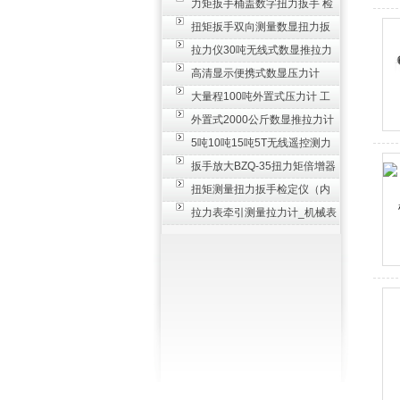
置 50-100N扳手测量仪器
力矩扳手桶盖数字扭力扳手 检
测瓶盖拧紧扭矩工具
扭矩扳手双向测量数显扭力扳
手 2000N,m力矩扳手价格
拉力仪30吨无线式数显推拉力
计 数字显示测力计80T
高清显示便携式数显压力计
300N500n_手持电子测力计
大量程100吨外置式压力计 工
业用数显测力计价格
外置式2000公斤数显推拉力计
_数字拉力压力测试仪
5吨10吨15吨5T无线遥控测力
计_带遥控电子拉力计数显式
扳手放大BZQ-35扭力矩倍增器
_3500牛米扭力倍力器仪
扭矩测量扭力扳手检定仪（内
置打印） 扭矩检验仪器
拉力表牵引测量拉力计_机械表
盘式测力计60T价格