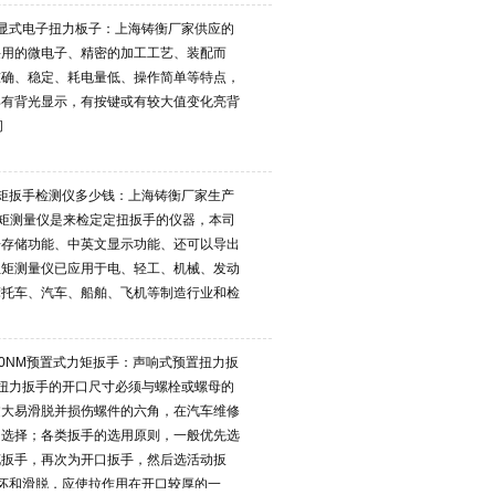
显式电子扭力板子：上海铸衡厂家供应的
采用的微电子、精密的加工工艺、装配而
准确、稳定、耗电量低、操作简单等特点，
具有背光显示，有按键或有较大值变化亮背
闭
矩扳手检测仪多少钱：上海铸衡厂家生产
扭矩测量仪是来检定定扭扳手的仪器，本司
据存储功能、中英文显示功能、还可以导出
扭矩测量仪已应用于电、轻工、机械、发动
摩托车、汽车、船舶、飞机等制造行业和检
50NM预置式力矩扳手：声响式预置扭力扳
扭力扳手的开口尺寸必须与螺栓或螺母的
过大易滑脱并损伤螺件的六角，在汽车维修
的选择；各类扳手的选用原则，一般优先选
花扳手，再次为开口扳手，然后选活动扳
坏和滑脱，应使拉作用在开口较厚的一