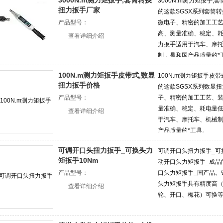
3000N.m测力矩扳手,套筒转换
3000N.m测力矩扳手
扭力扳手厂家
的这款SGSX系列套筒
产品型号：
微电子、精密的加工工
高、测量准确、稳定、
查看详细介绍
力扳手适用于汽车、摩
制，是和国产品质量的*
100N.m测力矩扳手皮带式,数显
100N.m测力矩扳手皮
扭力扳手价格
的这款SGSX系列数显
产品型号：
子、精密的加工工艺、
量准确、稳定、耗电量
查看详细介绍
于汽车、摩托车、机械
产品质量的*工具。
可调开口头扭力扳手_可换头力
可调开口头扭力扳手_可
矩扳手10Nm
动开口头力矩扳手_成品
产品型号：
口头力矩扳手_国产品。
头力矩扳手具有精度高（
查看详细介绍
轮、开口、梅花）可换