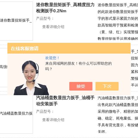
迷你数显扭矩扳手_高精度扭力
迷你数显扭矩扳手_高精度
检测扳手0.2Nm
的此款迷你数显扭矩扳
产品型号：
字的形式显示紧固力矩
款高智能用于预紧和检
查看详细介绍
（黄、绿、红）实现警
数显扭矩扳手运用准确
产品
高强螺丝检测扭矩扳手_SGSX数
高强螺丝检测扭矩扳手_
显扭力扳手
欢迎您！
的此款高强螺丝检测扭
来自局域网的朋友！有什么可以帮助您的
产品型号：
以数字的形式显示紧固
吗？
是一款高智能用于预紧
查看详细介绍
（黄、绿、红）实现警
螺丝检测数显扭矩扳手
合的新款产品
汽油桶盖数显扭力扳手_油桶手
汽油桶盖数显扭力扳手_
动安装扳手
出售此款汽油桶盖数显
产品型号：
采用的微电子、精密的
确、稳定、耗电量低、
查看详细介绍
手具有背光显示，有按键
关闭。