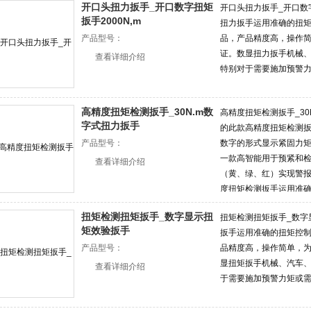
开口头扭力扳手_开口数字扭矩
开口头扭力扳手_开口数字
扳手2000N,m
扭力扳手运用准确的扭
产品型号：
品，产品精度高，操作
证。数显扭力扳手机械
查看详细介绍
特别对于需要施加预警
高精度扭矩检测扳手_30N.m数
高精度扭矩检测扳手_3
字式扭力扳手
的此款高精度扭矩检测
产品型号：
数字的形式显示紧固力
一款高智能用于预紧和
查看详细介绍
（黄、绿、红）实现警
度扭矩检测扳手运用准
款产品
扭矩检测扭矩扳手_数字显示扭
扭矩检测扭矩扳手_数字
矩效验扳手
扳手运用准确的扭矩控
产品型号：
品精度高，操作简单，
显扭矩扳手机械、汽车
查看详细介绍
于需要施加预警力矩或