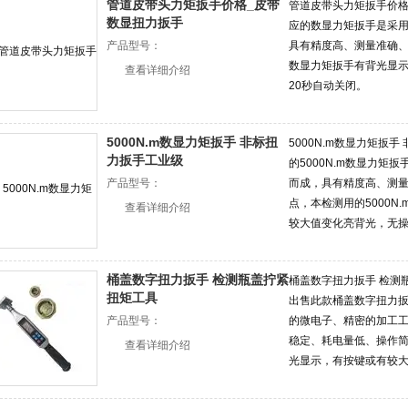
管道皮带头力矩扳手价格_皮带
管道皮带头力矩扳手价格
数显扭力扳手
应的数显力矩扳手是采
产品型号：
具有精度高、测量准确
数显力矩扳手有背光显
查看详细介绍
20秒自动关闭。
5000N.m数显力矩扳手 非标扭
5000N.m数显力矩扳
力扳手工业级
的5000N.m数显力
产品型号：
而成，具有精度高、测
点，本检测用的5000
查看详细介绍
较大值变化亮背光，无操
桶盖数字扭力扳手 检测瓶盖拧紧
桶盖数字扭力扳手 检测
扭矩工具
出售此款桶盖数字扭力
产品型号：
的微电子、精密的加工
稳定、耗电量低、操作
查看详细介绍
光显示，有按键或有较大