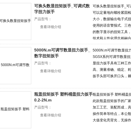
可换头数显扭矩扳手_可调式数
可换头数显扭矩扳手_可
字扭力扳手
可以定量地向螺栓紧固
产品型号：
大小，数据输出电子式
使用的语音警报式、三
查看详细介绍
的数字显示的扭矩工具
技术和人性化理念相融
5000N.m可调节数显扭力扳手_
5000N.m可调节数显
数字扭矩扳手
SGSX系列可调节数显
产品型号：
显扭力扳手具有三种工
高、测量准确、稳定、
查看详细介绍
扳手头部可换开口头，棘
瓶盖扭矩扳手 塑料桶盖扭力扳手
瓶盖扭矩扳手 塑料桶盖扭
0.2-2N.m
此款瓶盖扭矩扳手的厂
产品型号：
加工工艺、装配而成，
操作简单等特点，本公
查看详细介绍
大值变化亮背光，无操作