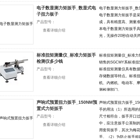
电子数显测力矩扳手_数显式电
电子数显测力矩扳手_数
子扭力板子
电子数显测力矩扳手是
产品型号：
成，具有精度高、测量
本电子数显测力矩扳手​
查看详细介绍
光，无操作20秒自动关
标准扭矩测量仪_标准力矩扳手
标准扭矩测量仪_标准力
检测仪多少钱
销售的SGCMY系标准
产品型号：
标准扭矩测量仪具有数
存储数据等特点。标准
查看详细介绍
机、内燃机、电动车、
测检测部门。
声响式预置扭力扳手_150NM预
声响式预置扭力扳手_1
置式力矩扳手
手的用法（1）所选用的
产品型号：
尺寸相符合，扳手开口
中，应注意扳手公英制
查看详细介绍
用套筒扳手，其次为梅
手。（2）为防止扳手损