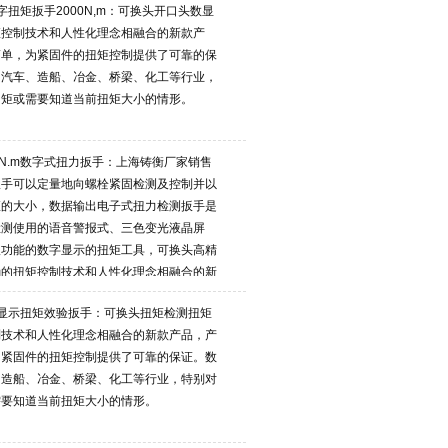
扭矩扳手2000N,m：可换头开口头数显
矩控制技术和人性化理念相融合的新款产
简单，为紧固件的扭矩控制提供了可靠的保
、汽车、造船、冶金、桥梁、化工等行业，
力矩或需要知道当前扭矩大小的情形。
0N.m数字式扭力扳手：上海铸衡厂家销售
扳手可以定量地向螺栓紧固检测及控制并以
矩的大小，数据输出电子式扭力检测扳手是
检测使用的语音警报式、三色变光液晶屏
报功能的数字显示的扭矩工具，可换头高精
确的扭矩控制技术和人性化理念相融合的新
显示扭矩效验扳手：可换头扭矩检测扭矩
制技术和人性化理念相融合的新款产品，产
为紧固件的扭矩控制提供了可靠的保证。数
、造船、冶金、桥梁、化工等行业，特别对
需要知道当前扭矩大小的情形。