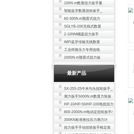
100N·m数显扭力扳手量
程 高精度可调数字扭矩
智能蓝牙数显扭矩扳手_
工具 测力扳手厂家
模拟量/蓝牙传输/WIFI输
60-300N.m预置式扭力
出/无线扭力扳手厂家
扳手 SGTG-300预制扭
SGLYB-200无线式数显
矩扳手高精度厂家
扭矩扳手 40-200N.m可
2-10NM桶盖扭力扳手
连手机电脑蓝牙扭力扳
油桶盖数显扭矩工具 手
WiFi蓝牙传输无线数显
手厂家
动电子力矩扳手厂家
扭力扳手 100N.m远距无
工业焊接压力专用连线
线传输数显扭矩紧固扳
式推拉力计 200N.m焊点
2000N.m预置式扭力扳
手厂家
压力微型传感器测力仪
手 可调扭矩定值扭矩扳
厂家
手 安装专用力矩扳手厂
最新产品
家
SX-255-25牛米勾头扭矩扳手_
螺栓紧固扭力扳手
测力扳手5000N.m数显力矩扳
手 非标扭力扳手工业级
HP-10/HP-50/HP-100电批扭力
测试仪,测量仪
800-2000N.m电动定扭矩扳手/
扭矩电动扳手
300KN标准推拉压力测力计
_0.3级数显压力仪
扭力扳手手动扭矩扳手检定装