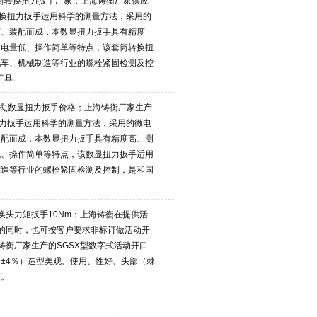
,套筒转换扭力扳手厂家；上海铸衡厂家供应
转换扭力扳手运用科学的测量方法，采用的
艺、装配而成，本数显扭力扳手具有精度
耗电量低、操作简单等特点，该套筒转换扭
托车、机械制造等行业的螺栓紧固检测及控
工具。
带式,数显扭力扳手价格；上海铸衡厂家生产
扭力扳手运用科学的测量方法，采用的微电
装配而成，本数显扭力扳手具有精度高、测
低、操作简单等特点，该数显扭力扳手适用
制造等行业的螺栓紧固检测及控制，是和国
换头力矩扳手10Nm：上海铸衡在提供活
的同时，也可按客户要求非标订做活动开
铸衡厂家生产的SGSX型数字式活动开口
±4％）造型美观、使用、性好、头部（棘
等。