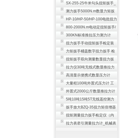
SX-255-25牛米勾头扭矩扳手_
螺栓紧固扭力扳手
测力扳手5000N.m数显力矩扳
手 非标扭力扳手工业级
HP-10/HP-50/HP-100电批扭力
测试仪,测量仪
800-2000N.m电动定扭矩扳手/
扭矩电动扳手
300KN标准推拉压力测力计
_0.3级数显压力仪
扭力扳手手动扭矩扳手检定装
置 50-100N扳手测量仪器
力矩扳手桶盖数字扭力扳手 检
测瓶盖拧紧扭矩工具
扭矩扳手双向测量数显扭力扳
手 2000N,m力矩扳手价格
拉力仪30吨无线式数显推拉力
计 数字显示测力计80T
高清显示便携式数显压力计
300N500n_手持电子测力计
大量程100吨外置式压力计 工
业用数显测力计价格
外置式2000公斤数显推拉力计
_数字拉力压力测试仪
5吨10吨15吨5T无线遥控测力
计_带遥控电子拉力计数显式
扳手放大BZQ-35扭力矩倍增器
_3500牛米扭力倍力器仪
扭矩测量扭力扳手检定仪（内
置打印） 扭矩检验仪器
拉力表牵引测量拉力计_机械表
盘式测力计60T价格