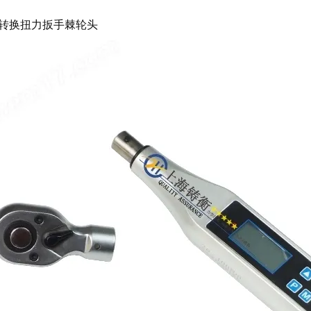
转换扭力扳手棘轮头