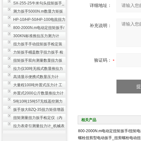
SX-255-25牛米勾头扭矩扳手_
详细地址：
螺栓紧固扭力扳手
测力扳手5000N.m数显力矩扳
手 非标扭力扳手工业级
HP-10/HP-50/HP-100电批扭力
补充说明：
测试仪,测量仪
800-2000N.m电动定扭矩扳手/
扭矩电动扳手
300KN标准推拉压力测力计
_0.3级数显压力仪
扭力扳手手动扭矩扳手检定装
置 50-100N扳手测量仪器
力矩扳手桶盖数字扭力扳手 检
验证码：
测瓶盖拧紧扭矩工具
扭矩扳手双向测量数显扭力扳
手 2000N,m力矩扳手价格
拉力仪30吨无线式数显推拉力
计 数字显示测力计80T
高清显示便携式数显压力计
300N500n_手持电子测力计
大量程100吨外置式压力计 工
业用数显测力计价格
外置式2000公斤数显推拉力计
_数字拉力压力测试仪
5吨10吨15吨5T无线遥控测力
计_带遥控电子拉力计数显式
扳手放大BZQ-35扭力矩倍增器
_3500牛米扭力倍力器仪
扭矩测量扭力扳手检定仪（内
相关产品
置打印） 扭矩检验仪器
拉力表牵引测量拉力计_机械表
800-2000N.m电动定扭矩扳手/扭矩
盘式测力计60T价格
螺栓扭剪型电动扳手_扭剪螺栓电动扭