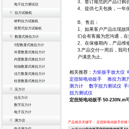
3、签订规范的产品订购
电子拉力测试仪
4、提供七天包换，一年
拉力试验机
材料拉力试验机
B、售后：
双臂式拉力试验机
1、如果客户产品出现故
们会有客服为您沟通，在
数显式推拉力计
2、在保修期内，产品维
S型数显式推拉力计
3.产品交付一周后，我
外置数显式推拉力计
户满意为止。
内置数显式推拉力计
轮辐数显式推拉力计
相关推荐：
力矩扳手放大仪
法兰数显式推拉力计
定扭矩电动扳手
推拉力测
柱形数显式推拉力计
测力计
数字扭力测试仪
手
压力计
扭力测试仪
拉压力计
定扭矩电动扳手 50-230N
数字压力计
电子压力计
测力仪
产品相关关键字：
定扭矩电动扳手价格
电子测力仪