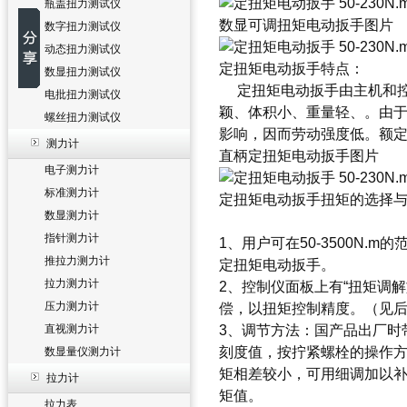
瓶盖扭力测试仪
数显可调扭矩电动扳手图片
数字扭力测试仪
动态扭力测试仪
定扭矩电动扳手
特点：
数显扭力测试仪
定扭矩电动扳手
由主机和
电批扭力测试仪
颖、体积小、重量轻、。由
螺丝扭力测试仪
影响，因而劳动强度低。额定电压2
测力计
直柄定扭矩电动扳手图片
电子测力计
标准测力计
定扭矩电动扳手扭矩的选择
数显测力计
指针测力计
1、用户可在50-3500N.
推拉力测力计
定扭矩电动扳手。
拉力测力计
2、控制仪面板上有“扭矩调解
压力测力计
偿，以扭矩控制精度。（见
直视测力计
3、调节方法：国产品出厂时
刻度值，按拧紧螺栓的操作
数显量仪测力计
矩相差较小，可用细调加以
拉力计
矩值。
拉力表