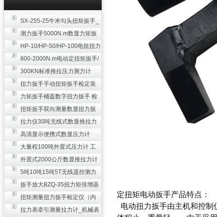
SX-255-25牛米勾头扭矩扳手_
螺栓紧固扭力扳手
测力扳手5000N.m数显力矩扳
手 非标扭力扳手工业级
HP-10/HP-50/HP-100电批扭力
测试仪,测量仪
800-2000N.m电动定扭矩扳手/
扭矩电动扳手
300KN标准推拉压力测力计
_0.3级数显压力仪
扭力扳手手动扭矩扳手检定装
置 50-100N扳手测量仪器
力矩扳手桶盖数字扭力扳手 检
测瓶盖拧紧扭矩工具
扭矩扳手双向测量数显扭力扳
手 2000N,m力矩扳手价格
拉力仪30吨无线式数显推拉力
计 数字显示测力计80T
高清显示便携式数显压力计
300N500n_手持电子测力计
大量程100吨外置式压力计 工
业用数显测力计价格
外置式2000公斤数显推拉力计
_数字拉力压力测试仪
5吨10吨15吨5T无线遥控测力
计_带遥控电子拉力计数显式
扳手放大BZQ-35扭力矩倍增器
定扭矩电动扳手
产品特点：
_3500牛米扭力倍力器仪
扭矩测量扭力扳手检定仪（内
电动扭力扳手由主机和控制仪
置打印） 扭矩检验仪器
拉力表牵引测量拉力计_机械表