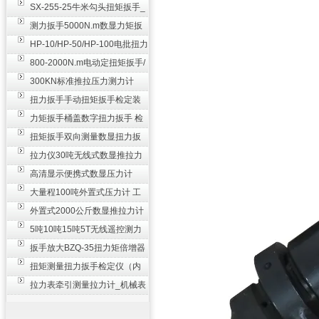
SX-255-25牛米勾头扭矩扳手_
螺栓紧固扭力扳手
测力扳手5000N.m数显力矩扳
手 非标扭力扳手工业级
HP-10/HP-50/HP-100电批扭力
测试仪,测量仪
800-2000N.m电动定扭矩扳手/
扭矩电动扳手
300KN标准推拉压力测力计
_0.3级数显压力仪
扭力扳手手动扭矩扳手检定装
置 50-100N扳手测量仪器
力矩扳手桶盖数字扭力扳手 检
测瓶盖拧紧扭矩工具
扭矩扳手双向测量数显扭力扳
手 2000N,m力矩扳手价格
拉力仪30吨无线式数显推拉力
计 数字显示测力计80T
高清显示便携式数显压力计
300N500n_手持电子测力计
大量程100吨外置式压力计 工
业用数显测力计价格
外置式2000公斤数显推拉力计
_数字拉力压力测试仪
5吨10吨15吨5T无线遥控测力
计_带遥控电子拉力计数显式
扳手放大BZQ-35扭力矩倍增器
_3500牛米扭力倍力器仪
扭矩测量扭力扳手检定仪（内
置打印） 扭矩检验仪器
拉力表牵引测量拉力计_机械表
盘式测力计60T价格