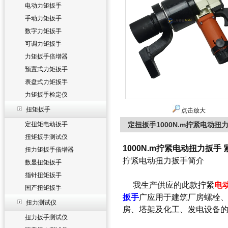
电动力矩扳手
手动力矩扳手
数字力矩扳手
可调力矩扳手
力矩扳手倍增器
预置式力矩扳手
表盘式力矩扳手
力矩扳手检定仪
扭矩扳手
点击放大
定扭矩电动扳手
定扭扳手1000N.m拧紧电动扭
扭矩扳手测试仪
1000N.m拧紧电动扭力扳手
扭力矩扳手倍增器
拧紧电动扭力扳手简介
数显扭矩扳手
指针扭矩扳手
我生产供应的此款拧紧
电
国产扭矩扳手
扳手
广应用于建筑厂房螺栓
扭力测试仪
房、塔架及化工、发电设备
扭力扳手测试仪