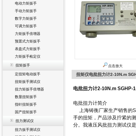
电动力矩扳手
手动力矩扳手
数字力矩扳手
可调力矩扳手
力矩扳手倍增器
预置式力矩扳手
表盘式力矩扳手
力矩扳手检定仪
扭矩扳手
点击放大
定扭矩电动扳手
扭矩仪电批扭力计2-10N.m SG
扭矩扳手测试仪
电批扭力计2-10N.m SGHP
扭力矩扳手倍增器
数显扭矩扳手
电批扭力计简介
指针扭矩扳手
上海铸衡厂家生产销售的S
国产扭矩扳手
手的扭矩，产品涉及拧紧的
扭力测试仪
分。我液压风批扭力测试仪
扭力扳手测试仪