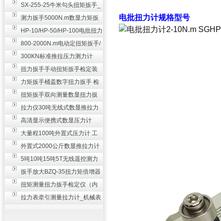
SX-255-25牛米勾头扭矩扳手_
电批扭力计
规格型号
螺栓紧固扭力扳手
测力扳手5000N.m数显力矩扳
手 非标扭力扳手工业级
HP-10/HP-50/HP-100电批扭力
测试仪,测量仪
800-2000N.m电动定扭矩扳手/
扭矩电动扳手
300KN标准推拉压力测力计
_0.3级数显压力仪
扭力扳手手动扭矩扳手检定装
置 50-100N扳手测量仪器
力矩扳手桶盖数字扭力扳手 检
测瓶盖拧紧扭矩工具
扭矩扳手双向测量数显扭力扳
手 2000N,m力矩扳手价格
拉力仪30吨无线式数显推拉力
计 数字显示测力计80T
高清显示便携式数显压力计
300N500n_手持电子测力计
大量程100吨外置式压力计 工
业用数显测力计价格
外置式2000公斤数显推拉力计
_数字拉力压力测试仪
5吨10吨15吨5T无线遥控测力
计_带遥控电子拉力计数显式
扳手放大BZQ-35扭力矩倍增器
_3500牛米扭力倍力器仪
扭矩测量扭力扳手检定仪（内
置打印） 扭矩检验仪器
拉力表牵引测量拉力计_机械表
盘式测力计60T价格