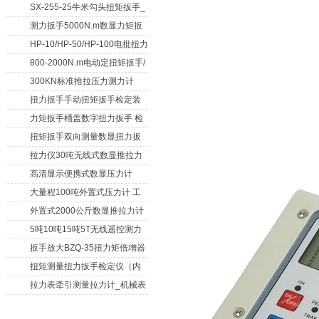
SX-255-25牛米勾头扭矩扳手_
螺栓紧固扭力扳手
测力扳手5000N.m数显力矩扳
手 非标扭力扳手工业级
HP-10/HP-50/HP-100电批扭力
测试仪,测量仪
800-2000N.m电动定扭矩扳手/
扭矩电动扳手
300KN标准推拉压力测力计
_0.3级数显压力仪
扭力扳手手动扭矩扳手检定装
置 50-100N扳手测量仪器
力矩扳手桶盖数字扭力扳手 检
测瓶盖拧紧扭矩工具
扭矩扳手双向测量数显扭力扳
手 2000N,m力矩扳手价格
拉力仪30吨无线式数显推拉力
计 数字显示测力计80T
高清显示便携式数显压力计
300N500n_手持电子测力计
大量程100吨外置式压力计 工
业用数显测力计价格
外置式2000公斤数显推拉力计
_数字拉力压力测试仪
5吨10吨15吨5T无线遥控测力
计_带遥控电子拉力计数显式
扳手放大BZQ-35扭力矩倍增器
_3500牛米扭力倍力器仪
扭矩测量扭力扳手检定仪（内
置打印） 扭矩检验仪器
拉力表牵引测量拉力计_机械表
盘式测力计60T价格