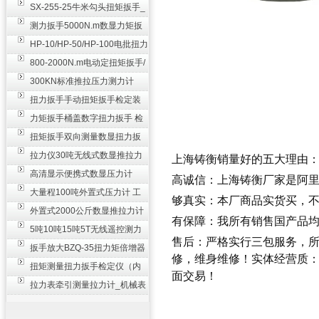
SX-255-25牛米勾头扭矩扳手_
螺栓紧固扭力扳手
测力扳手5000N.m数显力矩扳
手 非标扭力扳手工业级
HP-10/HP-50/HP-100电批扭力
测试仪,测量仪
800-2000N.m电动定扭矩扳手/
扭矩电动扳手
300KN标准推拉压力测力计
_0.3级数显压力仪
扭力扳手手动扭矩扳手检定装
置 50-100N扳手测量仪器
力矩扳手桶盖数字扭力扳手 检
测瓶盖拧紧扭矩工具
扭矩扳手双向测量数显扭力扳
手 2000N,m力矩扳手价格
拉力仪30吨无线式数显推拉力
上海
铸衡
销量好的五大理由
计 数字显示测力计80T
高清显示便携式数显压力计
高诚信：上海
铸衡厂家
是阿
300N500n_手持电子测力计
大量程100吨外置式压力计 工
够真实：
本厂
商品实货买，
业用数显测力计价格
外置式2000公斤数显推拉力计
有保障：我所有销售国产品
_数字拉力压力测试仪
5吨10吨15吨5T无线遥控测力
售后：严格实行三包服务，
计_带遥控电子拉力计数显式
扳手放大BZQ-35扭力矩倍增器
修，维身维修！实体经营质
_3500牛米扭力倍力器仪
扭矩测量扭力扳手检定仪（内
面交易！
置打印） 扭矩检验仪器
拉力表牵引测量拉力计_机械表
盘式测力计60T价格