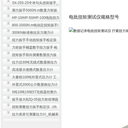
SX-255-25牛米勾头扭矩扳手_
螺栓紧固扭力扳手
测力扳手5000N.m数显力矩扳
电批扭矩测试仪规格型号
手 非标扭力扳手工业级
HP-10/HP-50/HP-100电批扭力
测试仪,测量仪
800-2000N.m电动定扭矩扳手/
扭矩电动扳手
300KN标准推拉压力测力计
_0.3级数显压力仪
扭力扳手手动扭矩扳手检定装
置 50-100N扳手测量仪器
力矩扳手桶盖数字扭力扳手 检
测瓶盖拧紧扭矩工具
扭矩扳手双向测量数显扭力扳
手 2000N,m力矩扳手价格
拉力仪30吨无线式数显推拉力
计 数字显示测力计80T
高清显示便携式数显压力计
300N500n_手持电子测力计
大量程100吨外置式压力计 工
业用数显测力计价格
外置式2000公斤数显推拉力计
_数字拉力压力测试仪
5吨10吨15吨5T无线遥控测力
计_带遥控电子拉力计数显式
扳手放大BZQ-35扭力矩倍增器
_3500牛米扭力倍力器仪
扭矩测量扭力扳手检定仪（内
置打印） 扭矩检验仪器
拉力表牵引测量拉力计_机械表
盘式测力计60T价格