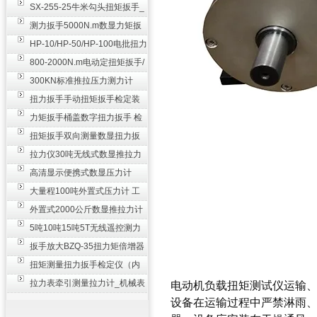
SX-255-25牛米勾头扭矩扳手_
螺栓紧固扭力扳手
测力扳手5000N.m数显力矩扳
手 非标扭力扳手工业级
HP-10/HP-50/HP-100电批扭力
测试仪,测量仪
800-2000N.m电动定扭矩扳手/
扭矩电动扳手
300KN标准推拉压力测力计
_0.3级数显压力仪
扭力扳手手动扭矩扳手检定装
置 50-100N扳手测量仪器
力矩扳手桶盖数字扭力扳手 检
测瓶盖拧紧扭矩工具
扭矩扳手双向测量数显扭力扳
手 2000N,m力矩扳手价格
拉力仪30吨无线式数显推拉力
计 数字显示测力计80T
高清显示便携式数显压力计
300N500n_手持电子测力计
大量程100吨外置式压力计 工
业用数显测力计价格
外置式2000公斤数显推拉力计
_数字拉力压力测试仪
5吨10吨15吨5T无线遥控测力
计_带遥控电子拉力计数显式
扳手放大BZQ-35扭力矩倍增器
_3500牛米扭力倍力器仪
扭矩测量扭力扳手检定仪（内
置打印） 扭矩检验仪器
拉力表牵引测量拉力计_机械表
电动机负载扭矩测试仪
运输
盘式测力计60T价格
设备在运输过程中严禁淋雨