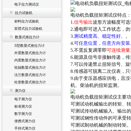
电子拉力测试仪
拉力试验机
电动机负载扭矩测试仪
特点
材料拉力试验机
1.
信号输出
波形方波幅度可选5V
双臂式拉力试验机
2.通电即可进入工作状态，
3.
测试精度高、稳定性好、
。
数显式推拉力计
4.
可任意位置，任意方向安装
S型数显式推拉力计
5.不需反复调零即
可连续测量
外置数显式推拉力计
6.能源及信号非接触传递，
内置数显式推拉力计
7.可以传递禁止扭矩信号、
轮辐数显式推拉力计
8.传感器可脱离二次仪表，
法兰数显式推拉力计
9.由于变压器感应供电，且
柱形数显式推拉力计
机、柴油机的扭矩监测。
测力仪
电动机负载扭矩测试仪
主要
电子测力仪
可测试动机械输出的转矩、
标准测力仪
可测试传动机械输入、输出
数字测力仪
可测试钢性传动件的可承受
便携式测力仪
可测试制动机械的制动转矩
手持式测力仪