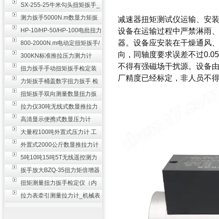
SX-255-25牛米勾头扭矩扳手_
螺栓紧固扭力扳手
测力扳手5000N.m数显力矩扳
减速器扭矩测试仪
运输、安
手 非标扭力扳手工业级
HP-10/HP-50/HP-100电批扭力
设备在运输过程中严禁淋雨
器。设备应安装在干燥通风
测试仪,测量仪
800-2000N.m电动定扭矩扳手/
向，同轴度要求误差不过0.
扭矩电动扳手
300KN标准推拉压力测力计
不得有强磁场干扰源。设备
_0.3级数显压力仪
扭力扳手手动扭矩扳手检定装
厂精度已经标定，非人员不
置 50-100N扳手测量仪器
力矩扳手桶盖数字扭力扳手 检
测瓶盖拧紧扭矩工具
扭矩扳手双向测量数显扭力扳
手 2000N,m力矩扳手价格
拉力仪30吨无线式数显推拉力
计 数字显示测力计80T
高清显示便携式数显压力计
300N500n_手持电子测力计
大量程100吨外置式压力计 工
业用数显测力计价格
外置式2000公斤数显推拉力计
_数字拉力压力测试仪
5吨10吨15吨5T无线遥控测力
计_带遥控电子拉力计数显式
扳手放大BZQ-35扭力矩倍增器
_3500牛米扭力倍力器仪
扭矩测量扭力扳手检定仪（内
置打印） 扭矩检验仪器
拉力表牵引测量拉力计_机械表
盘式测力计60T价格