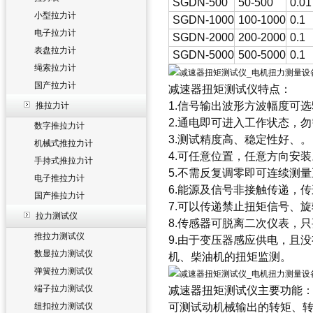
SGDN-500
50-500
0.01
小型拉力计
SGDN-1000
100-1000
0.1
电子拉力计
SGDN-2000
200-2000
0.1
表盘拉力计
SGDN-5000
500-5000
0.1
绳索拉力计
国产拉力计
减速器扭矩测试仪
特点：
1.信号输出波形方波幅度可选5
推拉力计
2.通电即可进入工作状态，
数字推拉力计
3.测试精度高、稳定性好、。
机械式推拉力计
4.可任意位置，任意方向安装
手持式推拉力计
5.不需反复调零即可连续测
电子推拉力计
6.能源及信号非接触传递，
国产推拉力计
7.可以传递禁止扭矩信号、
拉力测试仪
8.传感器可脱离二次仪表，
推拉力测试仪
9.由于变压器感应供电，且
数显拉力测试仪
机、柴油机的扭矩监测。
弹簧拉力测试仪
端子拉力测试仪
减速器扭矩测试仪
主要功能
纽扣拉力测试仪
可测试动机械输出的转矩、