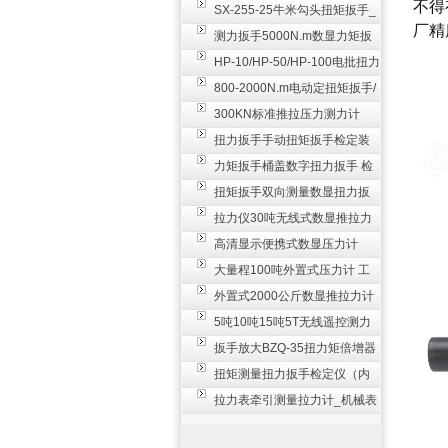
不得
SX-255-25牛米勾头扭矩扳手_
厂精
螺栓紧固扭力扳手
测力扳手5000N.m数显力矩扳
手 非标扭力扳手工业级
HP-10/HP-50/HP-100电批扭力
测试仪,测量仪
800-2000N.m电动定扭矩扳手/
扭矩电动扳手
300KN标准推拉压力测力计
_0.3级数显压力仪
扭力扳手手动扭矩扳手检定装
置 50-100N扳手测量仪器
力矩扳手桶盖数字扭力扳手 检
测瓶盖拧紧扭矩工具
扭矩扳手双向测量数显扭力扳
手 2000N,m力矩扳手价格
拉力仪30吨无线式数显推拉力
计 数字显示测力计80T
高清显示便携式数显压力计
300N500n_手持电子测力计
大量程100吨外置式压力计 工
业用数显测力计价格
外置式2000公斤数显推拉力计
_数字拉力压力测试仪
5吨10吨15吨5T无线遥控测力
计_带遥控电子拉力计数显式
扳手放大BZQ-35扭力矩倍增器
_3500牛米扭力倍力器仪
扭矩测量扭力扳手检定仪（内
置打印） 扭矩检验仪器
拉力表牵引测量拉力计_机械表
盘式测力计60T价格