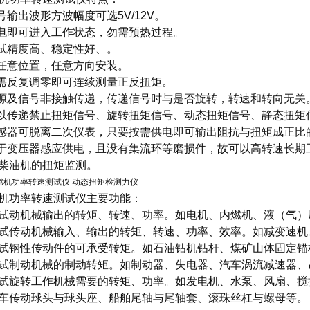
信号输出波形方波幅度可选5V/12V。
通电即可进入工作状态，勿需预热过程。
测试精度高、稳定性好、。
可任意位置，任意方向安装。
不需反复调零即可连续测量正反扭矩。
能源及信号非接触传递，传递信号时与是否旋转，转速和转向无关
可以传递禁止扭矩信号、旋转扭矩信号、动态扭矩信号、静态扭矩
传感器可脱离二次仪表，只要按需供电即可输出阻抗与扭矩成正比
由于变压器感应供电，且没有集流环等磨损件，故可以高转速长
柴油机的扭矩监测。
机功率转速测试仪
主要功能：
试动机械输出的转矩、转速、功率。如电机、内燃机、液（气）
试传动机械输入、输出的转矩、转速、功率、效率。如减变速机
试钢性传动件的可承受转矩。如石油钻机钻杆、煤矿山体固定锚
试制动机械的制动转矩。如制动器、失电器、汽车涡流减速器、
试旋转工作机械需要的转矩、功率。如发电机、水泵、风扇、搅
车传动球头与球头座、船舶尾轴与尾轴套、滚珠丝杠与螺母等。