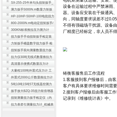
电机矩测量仪运输、安装、
SX-255-25牛米勾头扭矩扳手_
设备在运输过程中严禁淋雨
螺栓紧固扭力扳手
测力扳手5000N.m数显力矩扳
器。设备应安装在干燥通风
手 非标扭力扳手工业级
HP-10/HP-50/HP-100电批扭力
向，同轴度要求误差不过0.
测试仪,测量仪
800-2000N.m电动定扭矩扳手/
不得有强磁场干扰源。设备
扭矩电动扳手
300KN标准推拉压力测力计
厂精度已经标定，非人员不
_0.3级数显压力仪
扭力扳手手动扭矩扳手检定装
置 50-100N扳手测量仪器
力矩扳手桶盖数字扭力扳手 检
测瓶盖拧紧扭矩工具
扭矩扳手双向测量数显扭力扳
手 2000N,m力矩扳手价格
拉力仪30吨无线式数显推拉力
计 数字显示测力计80T
高清显示便携式数显压力计
300N500n_手持电子测力计
大量程100吨外置式压力计 工
铸衡客服售后工作流程
业用数显测力计价格
外置式2000公斤数显推拉力计
1.客服接到客户报修后，由
_数字拉力压力测试仪
5吨10吨15吨5T无线遥控测力
客户有具体要求维修时间需
计_带遥控电子拉力计数显式
扳手放大BZQ-35扭力矩倍增器
2.接到客户报修后由客服工
_3500牛米扭力倍力器仪
扭矩测量扭力扳手检定仪（内
记录到《维修统计表》中。
置打印） 扭矩检验仪器
拉力表牵引测量拉力计_机械表
盘式测力计60T价格