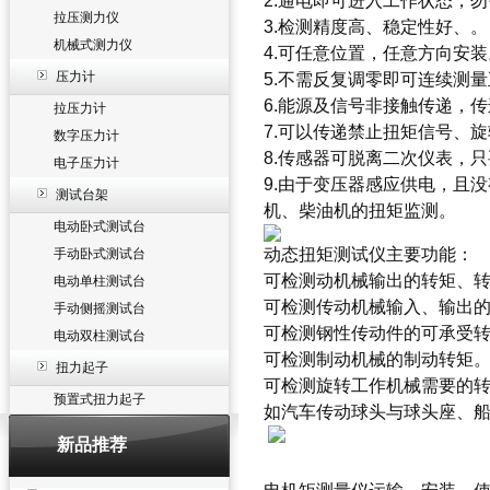
2.通电即可进入工作状态，
拉压测力仪
3.检测精度高、稳定性好、。
机械式测力仪
4.可任意位置，任意方向安装
压力计
5.不需反复调零即可连续测
6.能源及信号非接触传递，
拉压力计
7.可以传递禁止扭矩信号、
数字压力计
8.传感器可脱离二次仪表，
电子压力计
9.由于变压器感应供电，且
测试台架
机、柴油机的扭矩监测。
电动卧式测试台
动态扭矩测试仪
主要功能：
手动卧式测试台
可检测动机械输出的转矩、
电动单柱测试台
可检测传动机械输入、输出
手动侧摇测试台
可检测钢性传动件的可承受
电动双柱测试台
可检测制动机械的制动转矩
扭力起子
可检测旋转工作机械需要的
预置式扭力起子
如汽车传动球头与球头座、
新品推荐