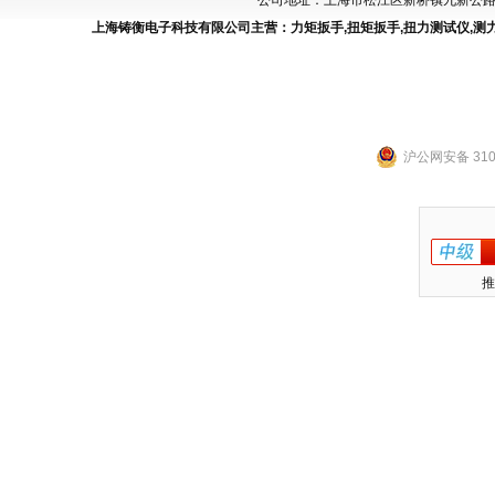
公司地址：上海市松江区新桥镇九新公路288
上海铸衡电子科技有限公司主营：
力矩扳手
,
扭矩扳手
,
扭力测试仪
,
测
沪公网安备 3101
推