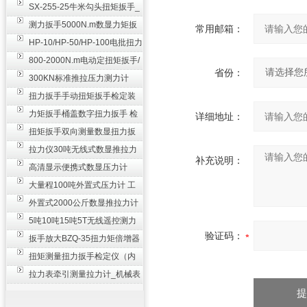
SX-255-25牛米勾头扭矩扳手_
螺栓紧固扭力扳手
测力扳手5000N.m数显力矩扳
常用邮箱：
手 非标扭力扳手工业级
HP-10/HP-50/HP-100电批扭力
测试仪,测量仪
800-2000N.m电动定扭矩扳手/
省份：
扭矩电动扳手
300KN标准推拉压力测力计
_0.3级数显压力仪
扭力扳手手动扭矩扳手检定装
置 50-100N扳手测量仪器
力矩扳手桶盖数字扭力扳手 检
详细地址：
测瓶盖拧紧扭矩工具
扭矩扳手双向测量数显扭力扳
手 2000N,m力矩扳手价格
拉力仪30吨无线式数显推拉力
补充说明：
计 数字显示测力计80T
高清显示便携式数显压力计
300N500n_手持电子测力计
大量程100吨外置式压力计 工
业用数显测力计价格
外置式2000公斤数显推拉力计
_数字拉力压力测试仪
5吨10吨15吨5T无线遥控测力
验证码：
计_带遥控电子拉力计数显式
扳手放大BZQ-35扭力矩倍增器
_3500牛米扭力倍力器仪
扭矩测量扭力扳手检定仪（内
置打印） 扭矩检验仪器
拉力表牵引测量拉力计_机械表
盘式测力计60T价格