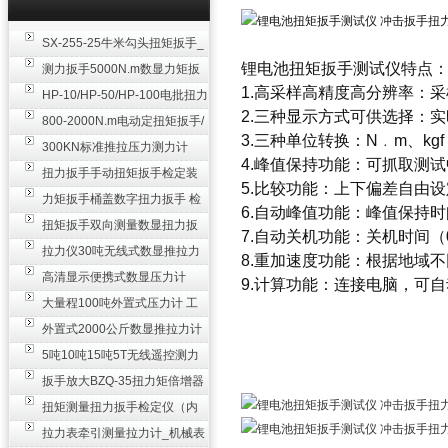
SX-255-25牛米勾头扭矩扳手_
锂电池扭矩扳手测试仪
特点
螺栓紧固扭力扳手
测力扳手5000N.m数显力矩扳
1.高采样高精度高分辨率：采样
手 非标扭力扳手工业级
HP-10/HP-50/HP-100电批扭力
2.三种显示方式可供选择：
测试仪,测量仪
800-2000N.m电动定扭矩扳手/
3.三种单位转换：N﹒m、kgf﹒
扭矩电动扳手
300KN标准推拉压力测力计
4.峰值保持功能：可抓取测
_0.3级数显压力仪
扭力扳手手动扭矩扳手检定装
5.比较功能：上下偏差自由
置 50-100N扳手测量仪器
力矩扳手桶盖数字扭力扳手 检
6.自动峰值功能：峰值保持时
测瓶盖拧紧扭矩工具
扭矩扳手双向测量数显扭力扳
7.自动关机功能：关机时间（
手 2000N,m力矩扳手价格
拉力仪30吨无线式数显推拉力
8.重加速度功能：根据地域不同，
计 数字显示测力计80T
高清显示便携式数显压力计
9.计算功能：连接电脑，可
300N500n_手持电子测力计
大量程100吨外置式压力计 工
业用数显测力计价格
外置式2000公斤数显推拉力计
_数字拉力压力测试仪
5吨10吨15吨5T无线遥控测力
计_带遥控电子拉力计数显式
扳手放大BZQ-35扭力矩倍增器
_3500牛米扭力倍力器仪
扭矩测量扭力扳手检定仪（内
置打印） 扭矩检验仪器
拉力表牵引测量拉力计_机械表