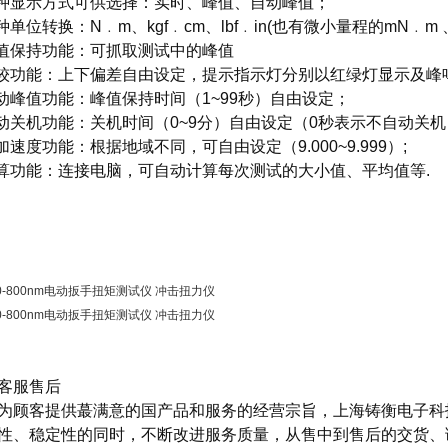
三种显示方式可供选择：实时、峰值、自动峰值；
种单位转换：N﹒m、kgf﹒cm、lbf﹒in(也有微小量程的mN﹒m 、g
峰值保持功能：可抓取测试中的峰值
比较功能：上下偏差自由设定，提示指示灯分别以红绿灯显示及峰
自动峰值功能：峰值保持时间（1~99秒）自由设定；
自动关机功能：关机时间（0~9分）自由设定（0秒表示不自动关机
重加速度功能：根据地域不同，可自由设定（9.000~9.999）;
计算功能：连接电脑，可自动计算每次测试的大小值、平均值等.
客服售后
为顾客提供蕞满意的国产品和服务的经营宗旨，上海铸衡电子科
性、稳定性的同时，不断改进服务质量，从售中到售后的交货、