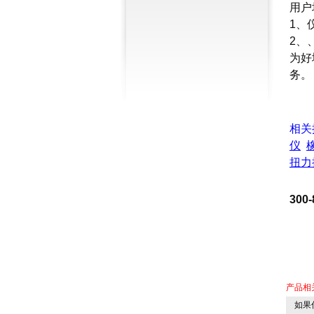
用户
1、
2、
为好
务。
相关
仪
扭力
30
产品相
如果