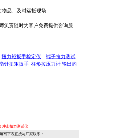
使物品、及时运抵现场
师负责随时为客户免费提供咨询服
扭力矩扳手检定仪
端子拉力测试
指针扭矩扳手
柱形拉压力计
输出的
仪
冲击扭力测试仪
填写下表直接与厂家联系：