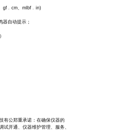
f﹒cm、mlbf﹒in)
鸣器自动提示；
）
技有公郑重承诺：在确保仪器的
调试开通、仪器维护管理、服务、