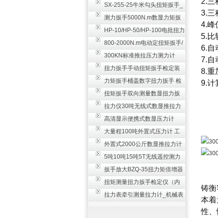
2.
SX-255-25牛米勾头扭矩扳手_
3.三
螺栓紧固扭力扳手
测力扳手5000N.m数显力矩扳
4.
手 非标扭力扳手工业级
HP-10/HP-50/HP-100电批扭力
5.
测试仪,测量仪
800-2000N.m电动定扭矩扳手/
6.
扭矩电动扳手
300KN标准推拉压力测力计
7.
_0.3级数显压力仪
扭力扳手手动扭矩扳手检定装
8.
置 50-100N扳手测量仪器
力矩扳手桶盖数字扭力扳手 检
9.
测瓶盖拧紧扭矩工具
扭矩扳手双向测量数显扭力扳
手 2000N,m力矩扳手价格
拉力仪30吨无线式数显推拉力
计 数字显示测力计80T
高清显示便携式数显压力计
300N500n_手持电子测力计
大量程100吨外置式压力计 工
业用数显测力计价格
外置式2000公斤数显推拉力计
_数字拉力压力测试仪
5吨10吨15吨5T无线遥控测力
计_带遥控电子拉力计数显式
扳手放大BZQ-35扭力矩倍增器
_3500牛米扭力倍力器仪
扭矩测量扭力扳手检定仪（内
铸衡
置打印） 扭矩检验仪器
拉力表牵引测量拉力计_机械表
本着
盘式测力计60T价格
性、