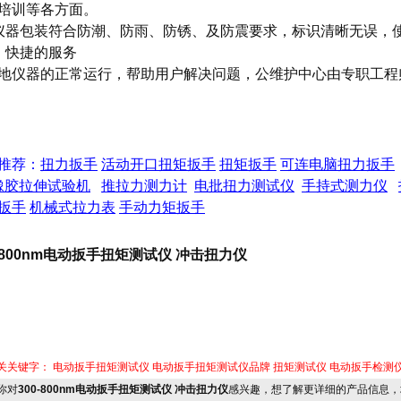
培训等各方面。
仪器包装符合防潮、防雨、防锈、及防震要求，标识清晰无误，
、快捷的服务
地仪器的正常运行，帮助用户解决问题，公维护中心由专职工程
推荐：
扭力扳手
活动开口扭矩扳手
扭矩扳手
可连电脑扭力扳手
橡胶拉伸试验机
推拉力测力计
电批扭力测试仪
手持式测力仪
扳手
机械式拉力表
手动力矩扳手
0-800nm电动扳手扭矩测试仪 冲击扭力仪
关关键字：
电动扳手扭矩测试仪
电动扳手扭矩测试仪品牌
扭矩测试仪
电动扳手检测
你对
300-800nm电动扳手扭矩测试仪 冲击扭力仪
感兴趣，想了解更详细的产品信息，