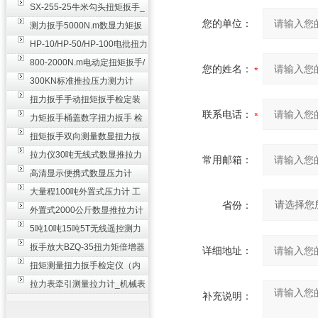
SX-255-25牛米勾头扭矩扳手_
您的单位：
螺栓紧固扭力扳手
测力扳手5000N.m数显力矩扳
手 非标扭力扳手工业级
HP-10/HP-50/HP-100电批扭力
测试仪,测量仪
800-2000N.m电动定扭矩扳手/
您的姓名：
扭矩电动扳手
300KN标准推拉压力测力计
_0.3级数显压力仪
扭力扳手手动扭矩扳手检定装
联系电话：
置 50-100N扳手测量仪器
力矩扳手桶盖数字扭力扳手 检
测瓶盖拧紧扭矩工具
扭矩扳手双向测量数显扭力扳
手 2000N,m力矩扳手价格
拉力仪30吨无线式数显推拉力
常用邮箱：
计 数字显示测力计80T
高清显示便携式数显压力计
300N500n_手持电子测力计
大量程100吨外置式压力计 工
省份：
业用数显测力计价格
外置式2000公斤数显推拉力计
_数字拉力压力测试仪
5吨10吨15吨5T无线遥控测力
计_带遥控电子拉力计数显式
扳手放大BZQ-35扭力矩倍增器
详细地址：
_3500牛米扭力倍力器仪
扭矩测量扭力扳手检定仪（内
置打印） 扭矩检验仪器
拉力表牵引测量拉力计_机械表
补充说明：
盘式测力计60T价格