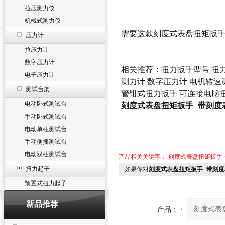
拉压测力仪
机械式测力仪
需要这款
刻度式表盘扭矩扳
压力计
拉压力计
数字压力计
相关推荐：
扭力扳手型号
扭
电子压力计
测力计
数字压力计
电机转速
测试台架
管钳式扭力扳手
可连接电脑
电动卧式测试台
刻度式表盘扭矩扳手_带刻度
手动卧式测试台
电动单柱测试台
手动侧摇测试台
电动双柱测试台
产品相关关键字：
刻度式表盘扭矩扳手
扭力起子
如果你对
刻度式表盘扭矩扳手_带刻
预置式扭力起子
新品推荐
产品：