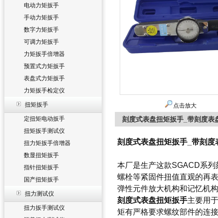
电动力矩扳手
手动力矩扳手
数字力矩扳手
可调力矩扳手
力矩扳手倍增器
预置式力矩扳手
表盘式力矩扳手
力矩扳手检定仪
扭矩扳手
点击放大
定扭矩电动扳手
刻度式表盘扭矩扳手_带刻度表
扭矩扳手测试仪
刻度式表盘扭矩扳手_带刻度
扭力矩扳手倍增器
数显扭矩扳手
本厂是生产这款SGACD系列
指针扭矩扳手
螺栓等紧固件扭值直观的再
国产扭矩扳手
弹性元件放大机构和记忆机
扭力测试仪
刻度式表盘扭矩扳手
主要用
扭力扳手测试仪
矩有严格要求螺纹部件的连