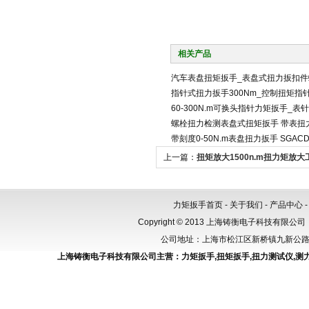
相关产品
汽车表盘扭矩扳手_表盘式扭力扳扣件
指针式扭力扳手300Nm_控制扭矩指
60-300N.m可换头指针力矩扳手_
螺栓扭力检测表盘式扭矩扳手 带表扭
带刻度0-50N.m表盘扭力扳手 SGA
上一篇：
扭矩放大1500n.m扭力矩放大
倍增器价格
力矩扳手首页
-
关于我们
-
产品中心
Copyright © 2013 上海铸衡电子科技有限公司（
公司地址：上海市松江区新桥镇九新公路288
上海铸衡电子科技有限公司主营：
力矩扳手
,
扭矩扳手
,
扭力测试仪
,
测