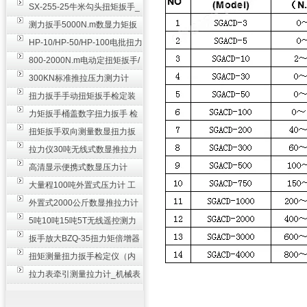
SX-255-25牛米勾头扭矩扳手_
螺栓紧固扭力扳手
测力扳手5000N.m数显力矩扳
手 非标扭力扳手工业级
HP-10/HP-50/HP-100电批扭力
测试仪,测量仪
800-2000N.m电动定扭矩扳手/
扭矩电动扳手
300KN标准推拉压力测力计
_0.3级数显压力仪
扭力扳手手动扭矩扳手检定装
置 50-100N扳手测量仪器
力矩扳手桶盖数字扭力扳手 检
测瓶盖拧紧扭矩工具
扭矩扳手双向测量数显扭力扳
手 2000N,m力矩扳手价格
拉力仪30吨无线式数显推拉力
计 数字显示测力计80T
高清显示便携式数显压力计
300N500n_手持电子测力计
大量程100吨外置式压力计 工
业用数显测力计价格
外置式2000公斤数显推拉力计
_数字拉力压力测试仪
5吨10吨15吨5T无线遥控测力
计_带遥控电子拉力计数显式
扳手放大BZQ-35扭力矩倍增器
_3500牛米扭力倍力器仪
扭矩测量扭力扳手检定仪（内
置打印） 扭矩检验仪器
拉力表牵引测量拉力计_机械表
盘式测力计60T价格