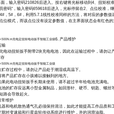
界面，输入密码210826后进入。按右键将光标移动到4、扭矩校
员密码“，输入密码659618后进入，光标停留在2、点位校准，
，4#，5#，6#，利用5.7.1线性校准同样的方法，将对应的参
点位模式，而该点位没有设定参数值，在主界面状态会有红色的方
6. 产品维护
运输
此电动扭矩扳手附带2块充电电池，因此在运输过程中，请勿让
贮存
在贮存过程中，请勿让产品处于潮湿或高温下。
请将产品贮存在小孩难以接触到的地方。
如果此电动扭矩扳手长期未使用，请不超过半年给电池充满电。
电池的贮存应远离小型金属制品，如回形针、硬币、钥匙、螺丝
短路会导致起火。
 日常维护
机器和电机散热通气孔必须保持清洁，如此才能提高工作品质和
定期对变速箱和行星齿轮传动系统进行维护，并的润滑油脂。