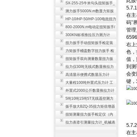
此扳
SX-255-25牛米勾头扭矩扳手_
5.7
螺栓紧固扭力扳手
测力扳手5000N.m数显力矩扳
在主
手 非标扭力扳手工业级
HP-10/HP-50/HP-100电批扭力
码"
测试仪,测量仪
800-2000N.m电动定扭矩扳手/
管理
扭矩电动扳手
300KN标准推拉压力测力计
659
_0.3级数显压力仪
扭力扳手手动扭矩扳手检定装
右上
置 50-100N扳手测量仪器
力矩扳手桶盖数字扭力扳手 检
色，
测瓶盖拧紧扭矩工具
扭矩扳手双向测量数显扭力扳
值，
到测
手 2000N,m力矩扳手价格
拉力仪30吨无线式数显推拉力
会变
计 数字显示测力计80T
高清显示便携式数显压力计
键，
300N500n_手持电子测力计
大量程100吨外置式压力计 工
业用数显测力计价格
外置式2000公斤数显推拉力计
_数字拉力压力测试仪
5吨10吨15吨5T无线遥控测力
计_带遥控电子拉力计数显式
扳手放大BZQ-35扭力矩倍增器
_3500牛米扭力倍力器仪
扭矩测量扭力扳手检定仪（内
置打印） 扭矩检验仪器
拉力表牵引测量拉力计_机械表
5.7
盘式测力计60T价格
在主