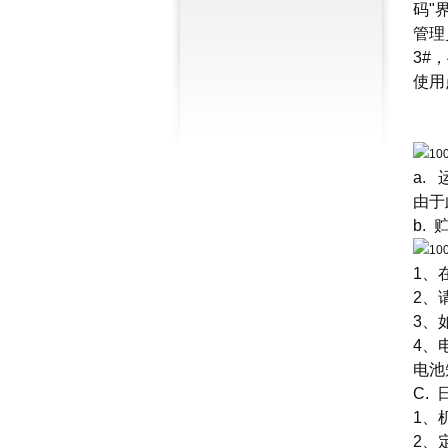
码"
管理
3#
使用
a. 
由于
b. 
1、
2、
3、
4、
电池
C.
1、
2、