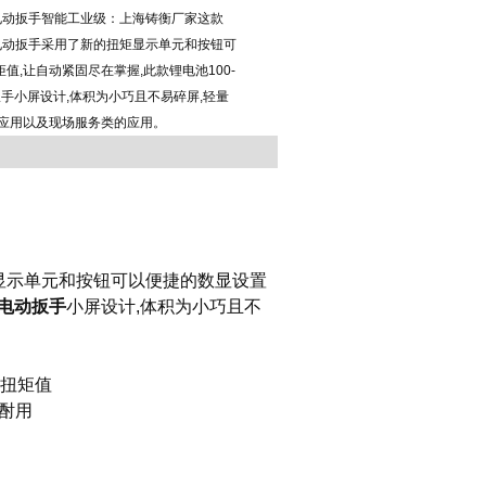
扭矩电动扳手智能工业级：上海铸衡厂家这款
扭矩电动扳手采用了新的扭矩显示单元和按钮可
值,让自动紧固尽在掌握,此款锂电池100-
扳手小屏设计,体积为小巧且不易碎屏,轻量
的应用以及现场服务类的应用。
显示单元和按钮可以便捷的数显设置
电动扳手
小屏设计,体积为小巧且不
的扭矩值
固酎用