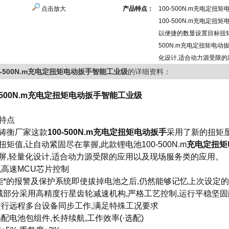
点击放大
产品特点：
100-500N.m充电定
100-500N.m充电定
以便捷的数显设置目标扭矩
500N.m充电定扭矩电动
化设计,适合动力源受限
0-500N.m充电定扭矩电动扳手智能工业级
的详细资料：
0-500N.m充电定扭矩电动扳手智能工业级
特点
铸衡厂家这款
100-500N.m充电定扭矩电动扳手
采用了新的扭矩
扭矩值,让自动紧固尽在掌握,此款锂电池
100-500N.m
充电定扭矩
屏,轻量化设计,适合动力源受限的应用以及现场服务类的应用。
流高速MCU芯片控制
智能*的报警及保护系统即使拔掉电池之后,仍然能够记忆上次设定
机械部分采用高精度行星齿轮减速机构,严格工艺控制,运行平稳坚
进行远程多台设备同步工作,满足特殊工况要求
选配电池包组件,长持续航,工作效率(·选配)