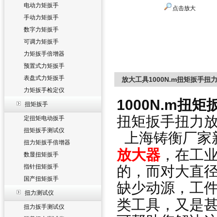
电动力矩扳手
点击放大
手动力矩扳手
数字力矩扳手
可调力矩扳手
力矩扳手倍增器
预置式力矩扳手
表盘式力矩扳手
放大工具1000N.m扭矩扳手扭
力矩扳手检定仪
1000N.m扭
扭矩扳手
扭矩扳手扭力
定扭矩电动扳手
扭矩扳手测试仪
上海铸衡厂家新
扭力矩扳手倍增器
放大器
，在工
数显扭矩扳手
指针扭矩扳手
的，而对大直
国产扭矩扳手
缺少动源，工
扭力测试仪
类工具，又是甚
扭力扳手测试仪