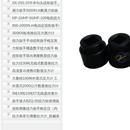
SX-255-25牛米勾头扭矩扳手_
螺栓紧固扭力扳手
测力扳手5000N.m数显力矩扳
手 非标扭力扳手工业级
HP-10/HP-50/HP-100电批扭力
测试仪,测量仪
800-2000N.m电动定扭矩扳手/
扭矩电动扳手
300KN标准推拉压力测力计
_0.3级数显压力仪
扭力扳手手动扭矩扳手检定装
置 50-100N扳手测量仪器
力矩扳手桶盖数字扭力扳手 检
测瓶盖拧紧扭矩工具
扭矩扳手双向测量数显扭力扳
手 2000N,m力矩扳手价格
拉力仪30吨无线式数显推拉力
计 数字显示测力计80T
高清显示便携式数显压力计
300N500n_手持电子测力计
大量程100吨外置式压力计 工
业用数显测力计价格
外置式2000公斤数显推拉力计
_数字拉力压力测试仪
5吨10吨15吨5T无线遥控测力
计_带遥控电子拉力计数显式
扳手放大BZQ-35扭力矩倍增器
_3500牛米扭力倍力器仪
扭矩测量扭力扳手检定仪（内
置打印） 扭矩检验仪器
拉力表牵引测量拉力计_机械表
盘式测力计60T价格