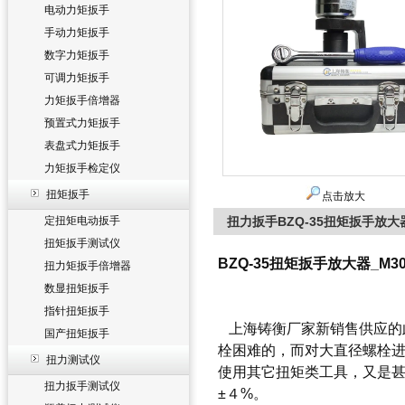
电动力矩扳手
手动力矩扳手
数字力矩扳手
可调力矩扳手
力矩扳手倍增器
预置式力矩扳手
表盘式力矩扳手
力矩扳手检定仪
扭矩扳手
点击放大
定扭矩电动扳手
扭力扳手BZQ-35扭矩扳手放大器
扭矩扳手测试仪
BZQ-35扭矩扳手放大器_M3
扭力矩扳手倍增器
数显扭矩扳手
指针扭矩扳手
上海铸衡厂家新销售供应的
国产扭矩扳手
栓困难的，而对大直径螺栓
扭力测试仪
使用其它扭矩类工具，又是
扭力扳手测试仪
±４%。