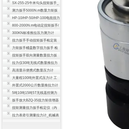
SX-255-25牛米勾头扭矩扳手_
螺栓紧固扭力扳手
测力扳手5000N.m数显力矩扳
手 非标扭力扳手工业级
HP-10/HP-50/HP-100电批扭力
测试仪,测量仪
800-2000N.m电动定扭矩扳手/
扭矩电动扳手
300KN标准推拉压力测力计
_0.3级数显压力仪
扭力扳手手动扭矩扳手检定装
置 50-100N扳手测量仪器
力矩扳手桶盖数字扭力扳手 检
测瓶盖拧紧扭矩工具
扭矩扳手双向测量数显扭力扳
手 2000N,m力矩扳手价格
拉力仪30吨无线式数显推拉力
计 数字显示测力计80T
高清显示便携式数显压力计
300N500n_手持电子测力计
大量程100吨外置式压力计 工
业用数显测力计价格
外置式2000公斤数显推拉力计
_数字拉力压力测试仪
5吨10吨15吨5T无线遥控测力
计_带遥控电子拉力计数显式
扳手放大BZQ-35扭力矩倍增器
_3500牛米扭力倍力器仪
扭矩测量扭力扳手检定仪（内
置打印） 扭矩检验仪器
拉力表牵引测量拉力计_机械表
盘式测力计60T价格