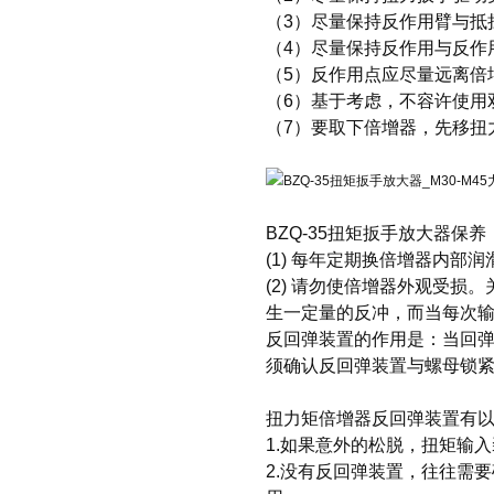
（3）尽量保持反作用臂与抵
（4）尽量保持反作用与反作
（5）反作用点应尽量远离倍
（6）基于考虑，不容许使用
（7）要取下倍增器，先移扭
BZQ-35扭矩扳手放大器
保养
(1) 每年定期换倍增器内部润
(2) 请勿使倍增器外观受损
生一定量的反冲，而当每次
反回弹装置的作用是：当回
须确认反回弹装置与螺母锁
扭力矩倍增器反回弹装置有
1.如果意外的松脱，扭矩输
2.没有反回弹装置，往往需