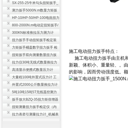
SX-255-25牛米勾头扭矩扳手_
螺栓紧固扭力扳手
测力扳手5000N.m数显力矩扳
手 非标扭力扳手工业级
HP-10/HP-50/HP-100电批扭力
测试仪,测量仪
800-2000N.m电动定扭矩扳手/
扭矩电动扳手
300KN标准推拉压力测力计
_0.3级数显压力仪
扭力扳手手动扭矩扳手检定装
置 50-100N扳手测量仪器
力矩扳手桶盖数字扭力扳手 检
施工电动扭力扳手特点：
测瓶盖拧紧扭矩工具
扭矩扳手双向测量数显扭力扳
施工电动扭力扳手由主机和
手 2000N,m力矩扳手价格
拉力仪30吨无线式数显推拉力
新颖、体积小、重量轻、。
计 数字显示测力计80T
高清显示便携式数显压力计
的影响，因而劳动强度低。额定电
300N500n_手持电子测力计
大量程100吨外置式压力计 工
业用数显测力计价格
外置式2000公斤数显推拉力计
_数字拉力压力测试仪
5吨10吨15吨5T无线遥控测力
计_带遥控电子拉力计数显式
扳手放大BZQ-35扭力矩倍增器
_3500牛米扭力倍力器仪
扭矩测量扭力扳手检定仪（内
置打印） 扭矩检验仪器
拉力表牵引测量拉力计_机械表
盘式测力计60T价格