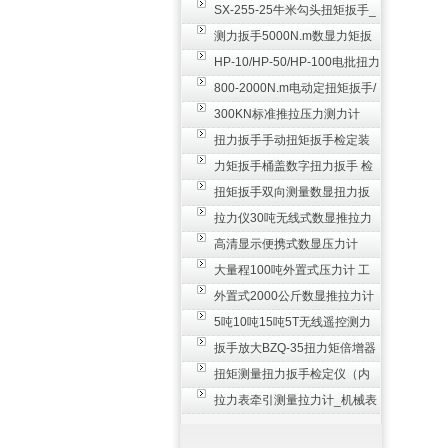
SX-255-25牛米勾头扭矩扳手_
螺栓紧固扭力扳手
测力扳手5000N.m数显力矩扳
手 非标扭力扳手工业级
HP-10/HP-50/HP-100电批扭力
测试仪,测量仪
800-2000N.m电动定扭矩扳手/
扭矩电动扳手
300KN标准推拉压力测力计
_0.3级数显压力仪
扭力扳手手动扭矩扳手检定装
置 50-100N扳手测量仪器
力矩扳手桶盖数字扭力扳手 检
测瓶盖拧紧扭矩工具
扭矩扳手双向测量数显扭力扳
手 2000N,m力矩扳手价格
拉力仪30吨无线式数显推拉力
计 数字显示测力计80T
高清显示便携式数显压力计
300N500n_手持电子测力计
大量程100吨外置式压力计 工
业用数显测力计价格
外置式2000公斤数显推拉力计
_数字拉力压力测试仪
5吨10吨15吨5T无线遥控测力
计_带遥控电子拉力计数显式
扳手放大BZQ-35扭力矩倍增器
_3500牛米扭力倍力器仪
扭矩测量扭力扳手检定仪（内
置打印） 扭矩检验仪器
拉力表牵引测量拉力计_机械表
盘式测力计60T价格