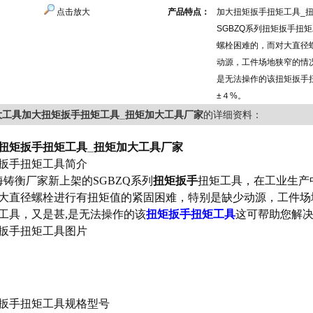
点击放大
产品特点：
加大扭矩扳手扭矩工具_
SGBZQ系列扭矩扳手扭
螺栓困难的，而对大直径
动源，工件场地狭窄的情
是无法操作的该扭矩扳手
±４%。
大工具加大扭矩扳手扭矩工具_扭矩加大工具厂家
的详细资料：
扭矩扳手扭矩工具_扭矩加大工具厂家
扳手扭矩工具简介
铸衡厂家新上架的SGBZQ系列
扭矩扳手
扭矩工具
，在工业生产
大直径螺栓进行有扭矩值的紧固困难，特别是缺少动源，工件场
工具，又是甚,是无法操作的该
扭矩扳手扭矩工具
这可帮助您解决
扳手扭矩工具
图片
扳手扭矩工具
规格型号