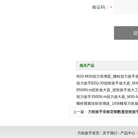
验证码：
相关产品
M20-M30扭力倍增器_螺栓扭力扳手
扭力扳手BZQ-35扭矩扳手放大器_M3
8500N.m扭矩放大器_扭矩扳手放大
扭力扳手3500N.m扭力放大器_M30
螺栓预紧扭矩倍增器_10倍螺母力矩
上一篇：
力矩扳手非标定制数显扭矩扳
矩测试工具
力矩扳手首页
-
关于我们
-
产品中心