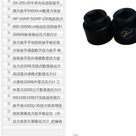
SX-255-25牛米勾头扭矩扳手_
螺栓紧固扭力扳手
测力扳手5000N.m数显力矩扳
手 非标扭力扳手工业级
HP-10/HP-50/HP-100电批扭力
测试仪,测量仪
800-2000N.m电动定扭矩扳手/
扭矩电动扳手
300KN标准推拉压力测力计
_0.3级数显压力仪
扭力扳手手动扭矩扳手检定装
置 50-100N扳手测量仪器
力矩扳手桶盖数字扭力扳手 检
测瓶盖拧紧扭矩工具
扭矩扳手双向测量数显扭力扳
手 2000N,m力矩扳手价格
拉力仪30吨无线式数显推拉力
计 数字显示测力计80T
高清显示便携式数显压力计
300N500n_手持电子测力计
大量程100吨外置式压力计 工
业用数显测力计价格
外置式2000公斤数显推拉力计
_数字拉力压力测试仪
5吨10吨15吨5T无线遥控测力
计_带遥控电子拉力计数显式
扳手放大BZQ-35扭力矩倍增器
_3500牛米扭力倍力器仪
扭矩测量扭力扳手检定仪（内
置打印） 扭矩检验仪器
拉力表牵引测量拉力计_机械表
盘式测力计60T价格