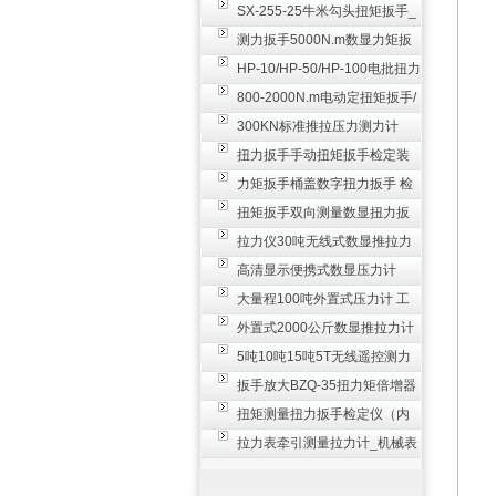
SX-255-25牛米勾头扭矩扳手_
螺栓紧固扭力扳手
测力扳手5000N.m数显力矩扳
手 非标扭力扳手工业级
HP-10/HP-50/HP-100电批扭力
测试仪,测量仪
800-2000N.m电动定扭矩扳手/
扭矩电动扳手
300KN标准推拉压力测力计
_0.3级数显压力仪
扭力扳手手动扭矩扳手检定装
置 50-100N扳手测量仪器
力矩扳手桶盖数字扭力扳手 检
测瓶盖拧紧扭矩工具
扭矩扳手双向测量数显扭力扳
手 2000N,m力矩扳手价格
拉力仪30吨无线式数显推拉力
计 数字显示测力计80T
高清显示便携式数显压力计
300N500n_手持电子测力计
大量程100吨外置式压力计 工
业用数显测力计价格
外置式2000公斤数显推拉力计
_数字拉力压力测试仪
5吨10吨15吨5T无线遥控测力
计_带遥控电子拉力计数显式
扳手放大BZQ-35扭力矩倍增器
_3500牛米扭力倍力器仪
扭矩测量扭力扳手检定仪（内
置打印） 扭矩检验仪器
拉力表牵引测量拉力计_机械表
盘式测力计60T价格