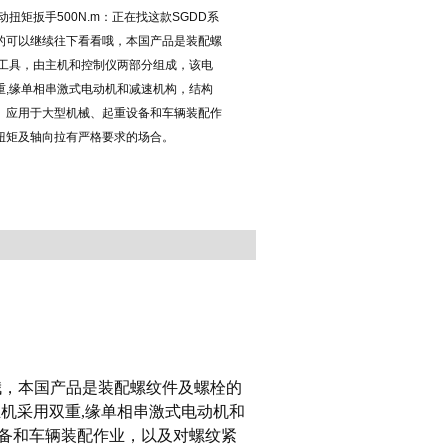
扭矩扳手500N.m：正在找这款SGDD系
的可以继续往下看看哦，本国产品是装配螺
工工具，由主机和控制仪两部分组成，该电
重,缘单相串激式电动机和减速机构，结构
。应用于大型机械、起重设备和车辆装配作
扭矩及轴向拉有严格要求的场合。
哦，本国产品
是装配螺纹件及螺栓的
主机采用双重,缘单相串激式电动机和
备和车辆装配作业，以及对螺纹紧