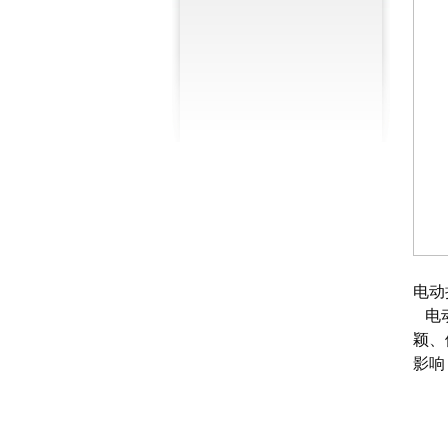
电动
电
颖、
影响