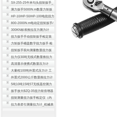
SX-255-25牛米勾头扭矩扳手_
螺栓紧固扭力扳手
测力扳手5000N.m数显力矩扳
手 非标扭力扳手工业级
HP-10/HP-50/HP-100电批扭力
测试仪,测量仪
800-2000N.m电动定扭矩扳手/
扭矩电动扳手
300KN标准推拉压力测力计
_0.3级数显压力仪
扭力扳手手动扭矩扳手检定装
置 50-100N扳手测量仪器
力矩扳手桶盖数字扭力扳手 检
测瓶盖拧紧扭矩工具
扭矩扳手双向测量数显扭力扳
手 2000N,m力矩扳手价格
拉力仪30吨无线式数显推拉力
计 数字显示测力计80T
高清显示便携式数显压力计
300N500n_手持电子测力计
大量程100吨外置式压力计 工
业用数显测力计价格
外置式2000公斤数显推拉力计
_数字拉力压力测试仪
5吨10吨15吨5T无线遥控测力
计_带遥控电子拉力计数显式
扳手放大BZQ-35扭力矩倍增器
_3500牛米扭力倍力器仪
扭矩测量扭力扳手检定仪（内
置打印） 扭矩检验仪器
拉力表牵引测量拉力计_机械表
盘式测力计60T价格