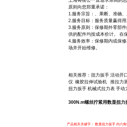
上海铸衡公一直追求崇高的思
原则向您郑重承诺：
1.服务宗旨：、果断、准确、
2.服务目标：服务质量赢得
3.服务原则：保修期外零部
供的配件均按成本价计。 在
4.服务效率：保修期内或保
场并开始维修。
相关推荐：
扭力扳手
活动开
仪
橡胶拉伸试验机
推拉力
扭力扳手
机械式拉力表
手动
300N.m螺丝拧紧用数显扭
产品相关关键字：
数显扭力扳手
内六角