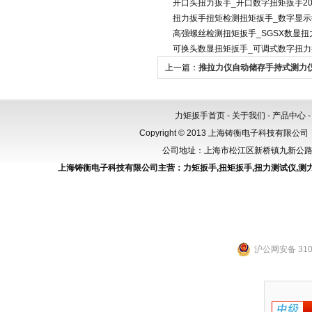
开口头扭力扳手_开口数字扭矩扳手200
扭力扳手扭矩检测扭矩扳手_数字显
高强螺丝检测扭矩扳手_SGSX数显扭
可换头数显扭矩扳手_可调式数字扭力
上一篇：
推拉力仪自动储存手持式测力仪 
拉压力计
力矩扳手首页
-
关于我们
-
产品中心
Copyright © 2013 上海铸衡电子科技有限公司（
公司地址：上海市松江区新桥镇九新公路288
上海铸衡电子科技有限公司主营：
力矩扳手
,
扭矩扳手
,
扭力测试仪
,
测
沪公网安备 3101