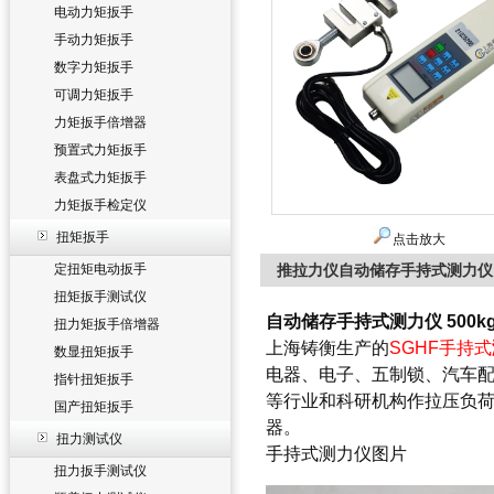
电动力矩扳手
手动力矩扳手
数字力矩扳手
可调力矩扳手
力矩扳手倍增器
预置式力矩扳手
表盘式力矩扳手
力矩扳手检定仪
扭矩扳手
点击放大
定扭矩电动扳手
推拉力仪自动储存手持式测力仪 
扭矩扳手测试仪
自动储存手持式测力仪 500
扭力矩扳手倍增器
上海铸衡生产的
SGHF手持式
数显扭矩扳手
电器、电子、五制锁、汽车配
指针扭矩扳手
等行业和科研机构作拉压负
国产扭矩扳手
器。
扭力测试仪
手持式测力仪图片
扭力扳手测试仪