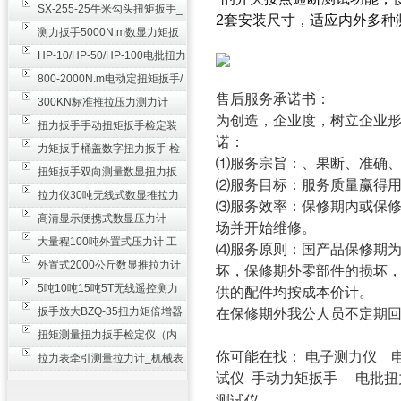
SX-255-25牛米勾头扭矩扳手_
2套安装尺寸，适应内外多种
螺栓紧固扭力扳手
测力扳手5000N.m数显力矩扳
手 非标扭力扳手工业级
HP-10/HP-50/HP-100电批扭力
测试仪,测量仪
800-2000N.m电动定扭矩扳手/
售后服务承诺书：
扭矩电动扳手
300KN标准推拉压力测力计
为创造，企业度，树立企业形
_0.3级数显压力仪
扭力扳手手动扭矩扳手检定装
诺：
置 50-100N扳手测量仪器
力矩扳手桶盖数字扭力扳手 检
⑴服务宗旨：、果断、准确、
测瓶盖拧紧扭矩工具
扭矩扳手双向测量数显扭力扳
⑵服务目标：服务质量赢得
手 2000N,m力矩扳手价格
拉力仪30吨无线式数显推拉力
⑶服务效率：保修期内或保修
计 数字显示测力计80T
高清显示便携式数显压力计
场并开始维修。
300N500n_手持电子测力计
大量程100吨外置式压力计 工
⑷服务原则：国产品保修期
业用数显测力计价格
外置式2000公斤数显推拉力计
坏，保修期外零部件的损坏
_数字拉力压力测试仪
5吨10吨15吨5T无线遥控测力
供的配件均按成本价计。
计_带遥控电子拉力计数显式
扳手放大BZQ-35扭力矩倍增器
在保修期外我公人员不定期
_3500牛米扭力倍力器仪
扭矩测量扭力扳手检定仪（内
你可能在找：
电子测力仪
置打印） 扭矩检验仪器
拉力表牵引测量拉力计_机械表
试仪
手动力矩扳手
电批扭
盘式测力计60T价格
测试仪