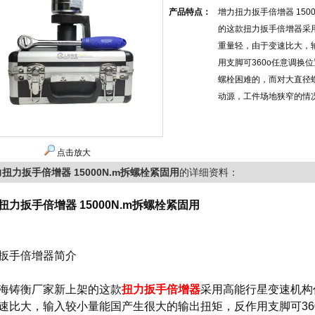
产品特点：
增力扭力扳手倍增器 150
的这款扭力扳手倍增器采
重量轻，由于变速比大，
用支脚可360o任意调换
螺栓困难的，而对大直径
动源，工件场地狭窄的情
点击放大
扭力扳手倍增器 15000N.m拆螺栓紧固用
的详细资料：
扭力扳手倍增器 15000N.m拆螺栓紧固用
扳手倍增器简介
铸衡厂家新上架的这款
扭力扳手
倍增器
采用高能行星变速机构
速比大，输入较小量能国产生很大的输出扭矩，反作用支脚可36