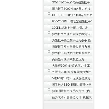
SX-255-25牛米勾头扭矩扳手_
螺栓紧固扭力扳手
测力扳手5000N.m数显力矩扳
手 非标扭力扳手工业级
HP-10/HP-50/HP-100电批扭力
测试仪,测量仪
800-2000N.m电动定扭矩扳手/
扭矩电动扳手
300KN标准推拉压力测力计
_0.3级数显压力仪
扭力扳手手动扭矩扳手检定装
置 50-100N扳手测量仪器
力矩扳手桶盖数字扭力扳手 检
测瓶盖拧紧扭矩工具
扭矩扳手双向测量数显扭力扳
手 2000N,m力矩扳手价格
拉力仪30吨无线式数显推拉力
计 数字显示测力计80T
高清显示便携式数显压力计
300N500n_手持电子测力计
大量程100吨外置式压力计 工
业用数显测力计价格
外置式2000公斤数显推拉力计
_数字拉力压力测试仪
5吨10吨15吨5T无线遥控测力
计_带遥控电子拉力计数显式
扳手放大BZQ-35扭力矩倍增器
_3500牛米扭力倍力器仪
扭矩测量扭力扳手检定仪（内
置打印） 扭矩检验仪器
拉力表牵引测量拉力计_机械表
盘式测力计60T价格