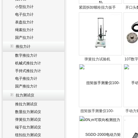
小型拉力计
紧固拆卸螺栓扭力扳手
开口头
电子拉力计
倍增器,3000NM放大
活动开
表盘拉力计
器
绳索拉力计
国产拉力计
推拉力计
数字推拉力计
弹簧拉力试验机
10T数字
机械式推拉力计
3000N 高精度拉压测
级带线
手持式推拉力计
试架厂家
电子推拉力计
国产推拉力计
拉力测试仪
推拉力测试仪
扭矩扳手测量仪100-
手动力
数显拉力测试仪
200N,m可双向检测扭
40-4
弹簧拉力测试仪
力矩
端子拉力测试仪
纽扣拉力测试仪