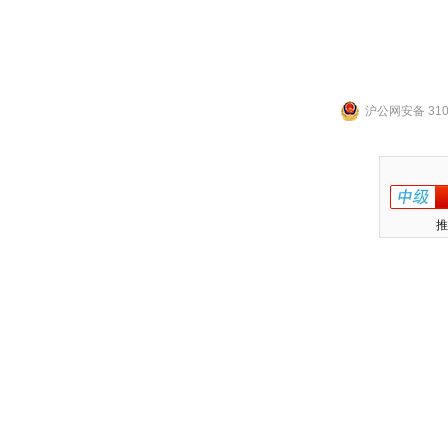
沪公网安备 3101
推