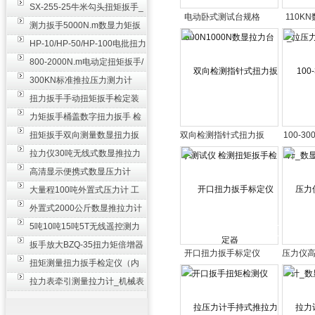
SX-255-25牛米勾头扭矩扳手_
电动卧式测试台规格
110K
螺栓紧固扭力扳手
测力扳手5000N.m数显力矩扳
500N1000N数显拉力
格_拉
手 非标扭力扳手工业级
HP-10/HP-50/HP-100电批扭力
台
测试仪,测量仪
800-2000N.m电动定扭矩扳手/
扭矩电动扳手
300KN标准推拉压力测力计
_0.3级数显压力仪
扭力扳手手动扭矩扳手检定装
置 50-100N扳手测量仪器
力矩扳手桶盖数字扭力扳手 检
测瓶盖拧紧扭矩工具
扭矩扳手双向测量数显扭力扳
双向检测指针式扭力扳
100-3
手测试仪 检测扭矩扳
计_数
手 2000N,m力矩扳手价格
拉力仪30吨无线式数显推拉力
手检定器
计 数字显示测力计80T
高清显示便携式数显压力计
300N500n_手持电子测力计
大量程100吨外置式压力计 工
业用数显测力计价格
外置式2000公斤数显推拉力计
_数字拉力压力测试仪
5吨10吨15吨5T无线遥控测力
计_带遥控电子拉力计数显式
扳手放大BZQ-35扭力矩倍增器
开口扭力扳手标定仪
压力仪
_3500牛米扭力倍力器仪
扭矩测量扭力扳手检定仪（内
开口扳手扭矩检测仪
计_数
置打印） 扭矩检验仪器
拉力表牵引测量拉力计_机械表
盘式测力计60T价格