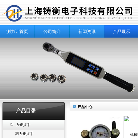
测力计首页
公司简介
新闻资讯
产品展示
产品中心
产品目录
力矩扳手
测力矩扳手