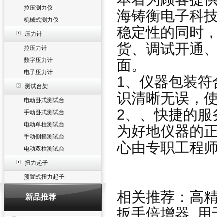
拉压测力仪
海铸衡电子科
机械式测力仪
稳定性的同时
压力计
货、调试开通
拉压力计
数字压力计
面。
电子压力计
1、仪器包装符
测试台架
识清晰无误，
电动卧式测试台
2、、快捷的服
手动卧式测试台
电动单柱测试台
为好地仪器的
手动侧摇测试台
心由专职工程
电动双柱测试台
扭力起子
预置式扭力起子
相关推荐：
高
新品推荐
扳手倍增器
用