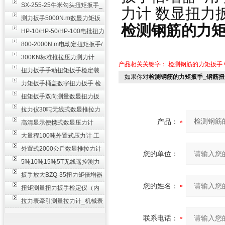
SX-255-25牛米勾头扭矩扳手_
力计
数显扭力
螺栓紧固扭力扳手
测力扳手5000N.m数显力矩扳
检测钢筋的力矩
手 非标扭力扳手工业级
HP-10/HP-50/HP-100电批扭力
测试仪,测量仪
800-2000N.m电动定扭矩扳手/
扭矩电动扳手
300KN标准推拉压力测力计
产品相关关键字：
检测钢筋的力矩扳手
_0.3级数显压力仪
扭力扳手手动扭矩扳手检定装
如果你对
检测钢筋的力矩扳手_钢筋
置 50-100N扳手测量仪器
力矩扳手桶盖数字扭力扳手 检
测瓶盖拧紧扭矩工具
扭矩扳手双向测量数显扭力扳
手 2000N,m力矩扳手价格
拉力仪30吨无线式数显推拉力
产品：
计 数字显示测力计80T
高清显示便携式数显压力计
300N500n_手持电子测力计
大量程100吨外置式压力计 工
业用数显测力计价格
外置式2000公斤数显推拉力计
您的单位：
_数字拉力压力测试仪
5吨10吨15吨5T无线遥控测力
计_带遥控电子拉力计数显式
扳手放大BZQ-35扭力矩倍增器
您的姓名：
_3500牛米扭力倍力器仪
扭矩测量扭力扳手检定仪（内
置打印） 扭矩检验仪器
拉力表牵引测量拉力计_机械表
盘式测力计60T价格
联系电话：