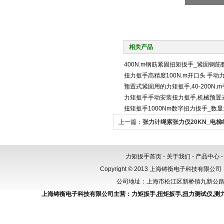
相关产品
400N.m钢筋紧固扭矩扳手_紧固钢筋
扭力扳手高精度100N.m开口头 手动
预置式紧固用的力矩扳手,40-200N.
力矩扳手手动安装扭力扳手,机械预置式
扭矩扳手1000Nm数字扭力扳手_数
上一篇：
张力计绳索张力仪20KN_电
产厂家
力矩扳手首页
-
关于我们
-
产品中心
Copyright © 2013 上海铸衡电子科技有限公司（
公司地址：上海市松江区新桥镇九新公路288
上海铸衡电子科技有限公司主营：
力矩扳手
,
扭矩扳手
,
扭力测试仪
,
测