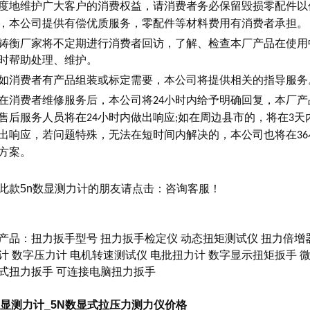
度地维护广大客户的消费权益，请消费者务必保留毁损零配件以
，本公司提供有偿优质服务，零配件等材料费用有消费者承担。
铸衡厂家将不定期进行消费者回访，了解、检查本厂产品在使用
时帮助处理、维护。
如消费者有产品组装或标定需要，本公司将提供相关的指导服务
在消费者维修服务后，本公司将
小时内给予明确回复，本厂产
24
售后服务人员将在
小时内做出响应
如在周边县市的，将在
天
24
;
3
出响应，若问题特殊，无法在短时间内解决的，本公司也将在
36
方案。
此款
5n数显测力计
的朋友请点击：
咨询客服
！
产品：
扭力扳手型号
扭力扳手检定仪
动态扭矩测试仪
扭力倍增
计
数字压力计
电机转速测试仪
电批扭力计
数字显示扭矩扳手
微
式扭力扳手
可连接电脑扭力扳手
数显测力计_5N数显式拉压力测力仪价格