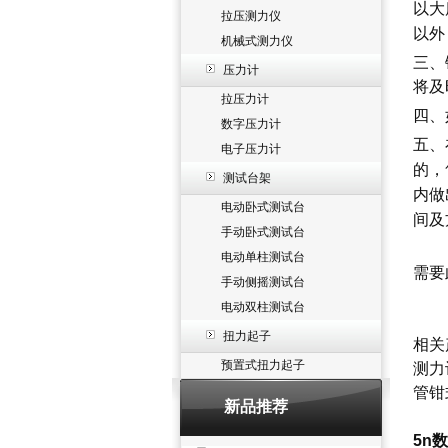
以大
拉压测力仪
以外
机械式测力仪
三、
压力计
将及
拉压力计
四、
数字压力计
五、
电子压力计
的，
测试台架
内做
电动卧式测试台
间及
手动卧式测试台
电动单柱测试台
需要
手动侧摇测试台
电动双柱测试台
扭力起子
相关
预置式扭力起子
测力
管钳
新品推荐
5n