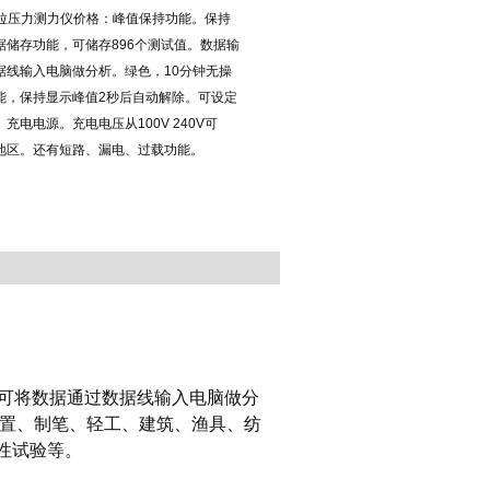
式拉压力测力仪价格：峰值保持功能。保持
据储存功能，可储存896个测试值。数据输
据线输入电脑做分析。绿色，10分钟无操
能，保持显示峰值2秒后自动解除。可设定
电电源。充电电压从100V 240V可
地区。还有短路、漏电、过载功能。
可将数据通过数据线输入电脑做分
置、制笔、轻工、建筑、渔具、纺
性试验等。