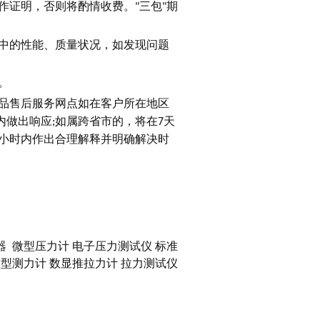
作证明，否则将酌情收费。
三包
期
"
"
中的性能、质量状况，如发现问题
。
品售后服务网点如在客户所在地区
内做出响应
如属跨省市的，将在
天
;
7
小时内作出合理解释并明确解决时
器
微型压力计
电子压力测试仪
标准
型测力计
数显推拉力计
拉力测试仪