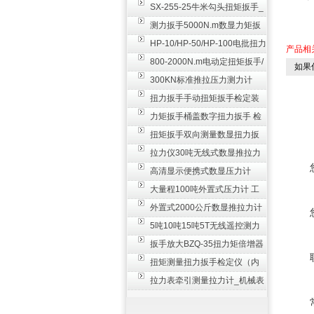
SX-255-25牛米勾头扭矩扳手_
螺栓紧固扭力扳手
测力扳手5000N.m数显力矩扳
手 非标扭力扳手工业级
HP-10/HP-50/HP-100电批扭力
产品相
测试仪,测量仪
800-2000N.m电动定扭矩扳手/
如果
扭矩电动扳手
300KN标准推拉压力测力计
_0.3级数显压力仪
扭力扳手手动扭矩扳手检定装
置 50-100N扳手测量仪器
力矩扳手桶盖数字扭力扳手 检
测瓶盖拧紧扭矩工具
扭矩扳手双向测量数显扭力扳
手 2000N,m力矩扳手价格
拉力仪30吨无线式数显推拉力
计 数字显示测力计80T
高清显示便携式数显压力计
300N500n_手持电子测力计
大量程100吨外置式压力计 工
业用数显测力计价格
外置式2000公斤数显推拉力计
_数字拉力压力测试仪
5吨10吨15吨5T无线遥控测力
计_带遥控电子拉力计数显式
扳手放大BZQ-35扭力矩倍增器
_3500牛米扭力倍力器仪
扭矩测量扭力扳手检定仪（内
置打印） 扭矩检验仪器
拉力表牵引测量拉力计_机械表
盘式测力计60T价格