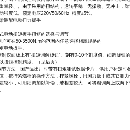
重量轻、。由于采用静扭结构，运转平稳，无振动、无冲击，噪
动强度低。额定电压220V50/60Hz 精度±5%。
式电动扭矩扳手扭矩的选择与调节
用户可在50-3500N.m的范围内任意选择相应规格的
矩电动扳手。
控制仪面板上有“扭矩调解旋钮"。刻有0-10个刻度值。细调旋
以扭矩控制精度。（见后页）
调节方法：国产品出厂时带有扭矩测试数据卡片，供用户标定时
值，按拧紧螺栓的操作方法，拧紧螺栓，用测力扳手或其它测力
差较小，可用细调加以补偿，若相差较大，可将粗调向上或向下
。