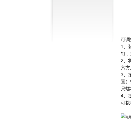
可调
1、
钉，
2、
六方
3、
置）
只螺
4、
可拨