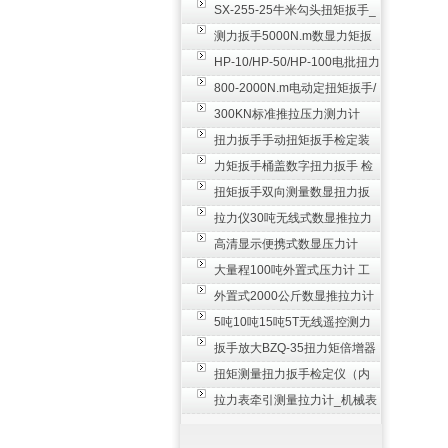
SX-255-25牛米勾头扭矩扳手_
螺栓紧固扭力扳手
测力扳手5000N.m数显力矩扳
手 非标扭力扳手工业级
HP-10/HP-50/HP-100电批扭力
测试仪,测量仪
800-2000N.m电动定扭矩扳手/
扭矩电动扳手
300KN标准推拉压力测力计
_0.3级数显压力仪
扭力扳手手动扭矩扳手检定装
置 50-100N扳手测量仪器
力矩扳手桶盖数字扭力扳手 检
测瓶盖拧紧扭矩工具
扭矩扳手双向测量数显扭力扳
手 2000N,m力矩扳手价格
拉力仪30吨无线式数显推拉力
计 数字显示测力计80T
高清显示便携式数显压力计
300N500n_手持电子测力计
大量程100吨外置式压力计 工
业用数显测力计价格
外置式2000公斤数显推拉力计
_数字拉力压力测试仪
5吨10吨15吨5T无线遥控测力
计_带遥控电子拉力计数显式
扳手放大BZQ-35扭力矩倍增器
_3500牛米扭力倍力器仪
扭矩测量扭力扳手检定仪（内
置打印） 扭矩检验仪器
拉力表牵引测量拉力计_机械表
盘式测力计60T价格