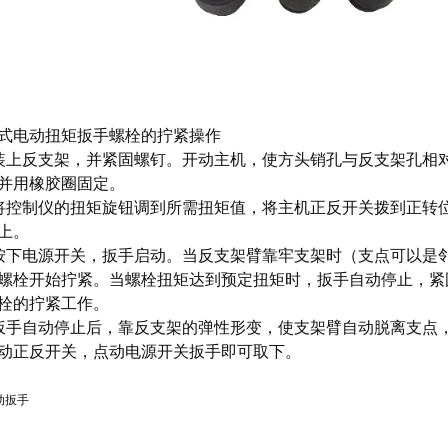
式电动扭矩扳手螺栓的拧紧操作
装上反支架，并紧固螺钉。开动主机，使方头销孔与反支架孔相
并用橡胶圈固定。
将控制仪的扭矩旋钮调到所需扭矩值，将主机正反开关拨到正转
上。
按下电源开关，扳手启动。当反支架臂靠牢支架时（支点可以是
螺栓开始拧紧。当螺栓扭矩达到预定扭矩时，扳手自动停止，紧
栓的拧紧工作。
扳手自动停止后，靠反支架的弹性形变，使支架臂自动脱离支点
动正反开关，点动电源开关扳手即可取下。