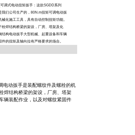
手_可调式电动扭矩扳手：这款SGDD系列
是我们公司生产的，80N.m扭矩可调电动扳
机械化施工工具，具有自动控制扭矩功能。
于栓焊结构桥梁的架设，厂房、塔架及化
钢结构电动扳手大型机械、起重设备和车辆
固件的扭矩及轴向拉有严格要求的场合。
调电动扳手是装配螺纹件及螺栓的机
栓焊结构桥梁的架设，厂房、塔架
车辆装配作业，以及对螺纹紧固件