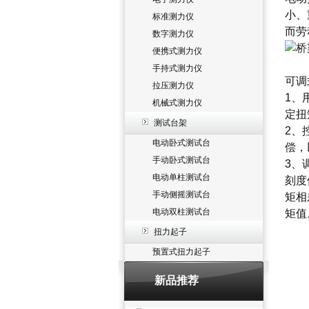
小、
标准测力仪
而劳
数字测力仪
便携式测力仪
手持式测力仪
可调
拉压测力仪
1、
机械式测力仪
定扭
测试台架
2、
电动卧式测试台
偿，
手动卧式测试台
3、
电动单柱测试台
刻度
手动侧摇测试台
矩相
电动双柱测试台
矩值
扭力起子
预置式扭力起子
新品推荐