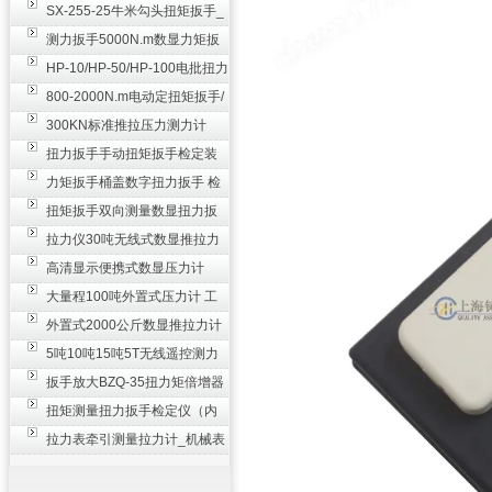
SX-255-25牛米勾头扭矩扳手_
螺栓紧固扭力扳手
测力扳手5000N.m数显力矩扳
手 非标扭力扳手工业级
HP-10/HP-50/HP-100电批扭力
测试仪,测量仪
800-2000N.m电动定扭矩扳手/
扭矩电动扳手
300KN标准推拉压力测力计
_0.3级数显压力仪
扭力扳手手动扭矩扳手检定装
置 50-100N扳手测量仪器
力矩扳手桶盖数字扭力扳手 检
测瓶盖拧紧扭矩工具
扭矩扳手双向测量数显扭力扳
手 2000N,m力矩扳手价格
拉力仪30吨无线式数显推拉力
计 数字显示测力计80T
高清显示便携式数显压力计
300N500n_手持电子测力计
大量程100吨外置式压力计 工
业用数显测力计价格
外置式2000公斤数显推拉力计
_数字拉力压力测试仪
5吨10吨15吨5T无线遥控测力
计_带遥控电子拉力计数显式
扳手放大BZQ-35扭力矩倍增器
_3500牛米扭力倍力器仪
扭矩测量扭力扳手检定仪（内
置打印） 扭矩检验仪器
拉力表牵引测量拉力计_机械表
盘式测力计60T价格