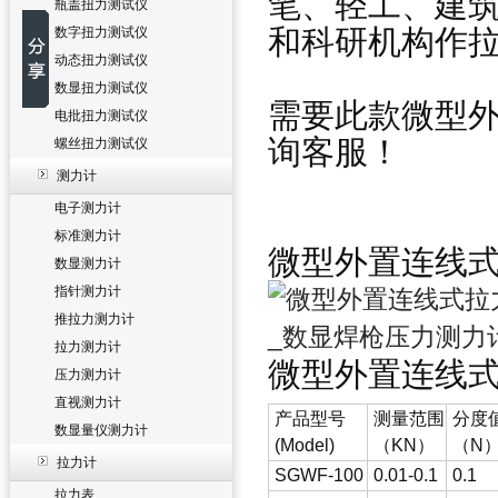
笔、轻工、建筑
瓶盖扭力测试仪
和科研机构作
数字扭力测试仪
动态扭力测试仪
数显扭力测试仪
需要此款
微型
电批扭力测试仪
询客服
！
螺丝扭力测试仪
测力计
电子测力计
标准测力计
微型外置连线
数显测力计
指针测力计
推拉力测力计
拉力测力计
微型外置连线
压力测力计
直视测力计
产品型号
测量范围
分度
数显量仪测力计
(Model)
（KN）
（N
拉力计
SGWF-100
0.01-0.1
0.1
拉力表