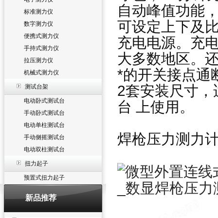
自动峰值功能，
标准测力仪
可设定上下及
数字测力仪
便携式测力仪
充电电源。充电电
手持式测力仪
大多数地区。
拉压测力仪
*的开关接点通
机械式测力仪
2套安装尺寸，
测试台架
电动卧式测试台
台 上使用。
手动卧式测试台
电动单柱测试台
焊枪压力测力
手动侧摇测试台
电动双柱测试台
扭力起子
预置式扭力起子
新品推荐