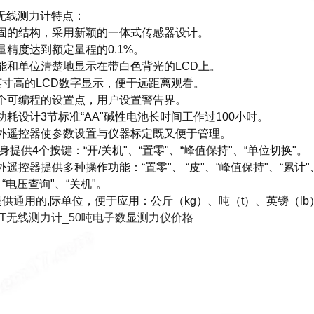
T无线测力计
特点：
坚固的结构，采用新颖的一体式传感器设计。
测量精度达到额定量程的0.1%。
功能和单位清楚地显示在带白色背光的LCD上。
1英寸高的LCD数字显示，便于远距离观看。
两个可编程的设置点，用户设置警告界。
低功耗设计3节标准“AA"碱性电池长时间工作过100小时。
红外遥控器使参数设置与仪器标定既又便于管理。
 本身提供4个按键：“开/关机"、“置零"、“峰值保持"、“单位切换"。
红外遥控器提供多种操作功能：“置零"、 “皮"、“峰值保持"、“累计"
、“电压查询"、“关机"。
.提供通用的,际单位，便于应用：公斤（kg）、吨（t）、英镑（l