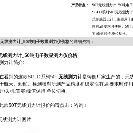
产品特点：
50T无线测力计_50吨
SGLD系列50T无线测
式传感器设计，主要用于
性有,高要求时使用。50T
零;峰值保持;单位切换。
T无线测力计_50吨电子数显测力仪价格
的详细资料：
T无线测力计_50吨电子数显测力仪价格
测力计
简介:
在看到的这款SGLD系列50T
无线测力计
是铸衡厂家生产的，
无
于航天、船舶、检测校对所测产品精度和稳定性有,高要求时使
开/关机;置零;峰值保持;单位切换。
此款
50T无线测力计
报价的请点击：
咨询
！
T无线测力计
图片