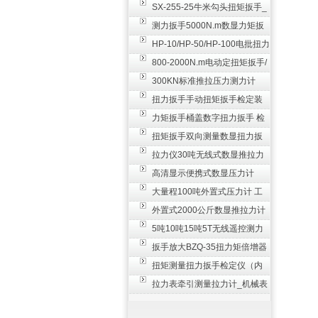
SX-255-25牛米勾头扭矩扳手_
螺栓紧固扭力扳手
测力扳手5000N.m数显力矩扳
手 非标扭力扳手工业级
HP-10/HP-50/HP-100电批扭力
测试仪,测量仪
800-2000N.m电动定扭矩扳手/
扭矩电动扳手
300KN标准推拉压力测力计
_0.3级数显压力仪
扭力扳手手动扭矩扳手检定装
置 50-100N扳手测量仪器
力矩扳手桶盖数字扭力扳手 检
测瓶盖拧紧扭矩工具
扭矩扳手双向测量数显扭力扳
手 2000N,m力矩扳手价格
拉力仪30吨无线式数显推拉力
计 数字显示测力计80T
高清显示便携式数显压力计
300N500n_手持电子测力计
大量程100吨外置式压力计 工
业用数显测力计价格
外置式2000公斤数显推拉力计
_数字拉力压力测试仪
5吨10吨15吨5T无线遥控测力
计_带遥控电子拉力计数显式
扳手放大BZQ-35扭力矩倍增器
_3500牛米扭力倍力器仪
扭矩测量扭力扳手检定仪（内
置打印） 扭矩检验仪器
拉力表牵引测量拉力计_机械表
盘式测力计60T价格