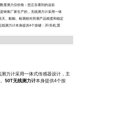
电子数显测力仪价格：您正在看到的这款
力计是铸衡厂家生产的，无线测力计采用一体
航天、船舶、检测校对所测产品精度和稳定
无线测力计​本身提供4个按键：开/关机;置
线测力计
采用一体式传感器设计，主
用。
50T无线测力计
本身提供4个按