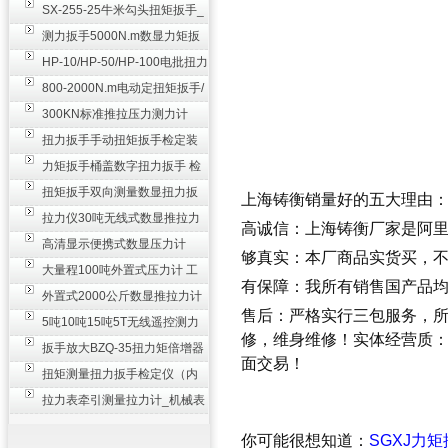
SX-255-25牛米勾头扭矩扳手_
螺栓紧固扭力扳手
测力扳手5000N.m数显力矩扳
手 非标扭力扳手工业级
HP-10/HP-50/HP-100电批扭力
测试仪,测量仪
800-2000N.m电动定扭矩扳手/
扭矩电动扳手
300KN标准推拉压力测力计
_0.3级数显压力仪
扭力扳手手动扭矩扳手检定装
置 50-100N扳手测量仪器
力矩扳手桶盖数字扭力扳手 检
测瓶盖拧紧扭矩工具
扭矩扳手双向测量数显扭力扳
上海铸衡销量好的五大理由
手 2000N,m力矩扳手价格
拉力仪30吨无线式数显推拉力
高诚信：上海铸衡厂家是阿
计 数字显示测力计80T
高清显示便携式数显压力计
够真实：本厂商品实货买，
300N500n_手持电子测力计
大量程100吨外置式压力计 工
有保障：我所有销售国产品
业用数显测力计价格
外置式2000公斤数显推拉力计
售后：严格实行三包服务，
_数字拉力压力测试仪
5吨10吨15吨5T无线遥控测力
修，维身维修！实体经营质
计_带遥控电子拉力计数显式
扳手放大BZQ-35扭力矩倍增器
面交易！
_3500牛米扭力倍力器仪
扭矩测量扭力扳手检定仪（内
置打印） 扭矩检验仪器
拉力表牵引测量拉力计_机械表
盘式测力计60T价格
你可能很想知道：
SGXJ力