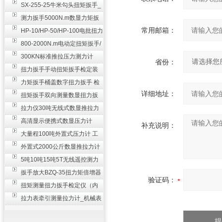
SX-255-25牛米勾头扭矩扳手_
螺栓紧固扭力扳手
测力扳手5000N.m数显力矩扳
常用邮箱：
手 非标扭力扳手工业级
HP-10/HP-50/HP-100电批扭力
测试仪,测量仪
800-2000N.m电动定扭矩扳手/
扭矩电动扳手
300KN标准推拉压力测力计
省份：
_0.3级数显压力仪
扭力扳手手动扭矩扳手检定装
置 50-100N扳手测量仪器
力矩扳手桶盖数字扭力扳手 检
详细地址：
测瓶盖拧紧扭矩工具
扭矩扳手双向测量数显扭力扳
手 2000N,m力矩扳手价格
拉力仪30吨无线式数显推拉力
计 数字显示测力计80T
高清显示便携式数显压力计
补充说明：
300N500n_手持电子测力计
大量程100吨外置式压力计 工
业用数显测力计价格
外置式2000公斤数显推拉力计
_数字拉力压力测试仪
5吨10吨15吨5T无线遥控测力
计_带遥控电子拉力计数显式
扳手放大BZQ-35扭力矩倍增器
验证码：
_3500牛米扭力倍力器仪
扭矩测量扭力扳手检定仪（内
置打印） 扭矩检验仪器
拉力表牵引测量拉力计_机械表
盘式测力计60T价格