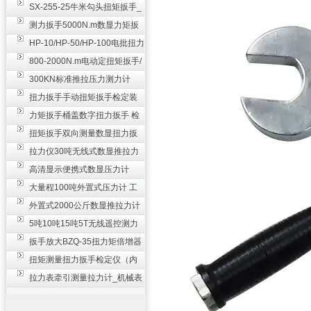
SX-255-25牛米勾头扭矩扳手_
螺栓紧固扭力扳手
测力扳手5000N.m数显力矩扳
手 非标扭力扳手工业级
HP-10/HP-50/HP-100电批扭力
测试仪,测量仪
800-2000N.m电动定扭矩扳手/
扭矩电动扳手
300KN标准推拉压力测力计
_0.3级数显压力仪
扭力扳手手动扭矩扳手检定装
置 50-100N扳手测量仪器
力矩扳手桶盖数字扭力扳手 检
测瓶盖拧紧扭矩工具
扭矩扳手双向测量数显扭力扳
手 2000N,m力矩扳手价格
拉力仪30吨无线式数显推拉力
计 数字显示测力计80T
高清显示便携式数显压力计
300N500n_手持电子测力计
大量程100吨外置式压力计 工
业用数显测力计价格
外置式2000公斤数显推拉力计
_数字拉力压力测试仪
5吨10吨15吨5T无线遥控测力
计_带遥控电子拉力计数显式
扳手放大BZQ-35扭力矩倍增器
_3500牛米扭力倍力器仪
扭矩测量扭力扳手检定仪（内
置打印） 扭矩检验仪器
拉力表牵引测量拉力计_机械表
盘式测力计60T价格