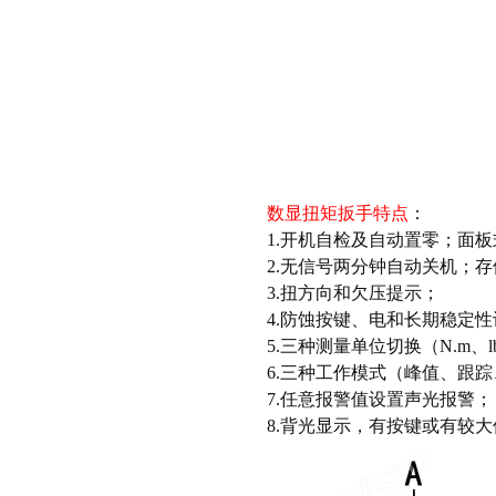
数显扭矩扳手
特点
：
1.开机自检及自动置零；面
2.无信号两分钟自动关机；存
3.扭方向和欠压提示；
4.防蚀按键、电和长期稳定
5.三种测量单位切换（N.m、lbf.
6.三种工作模式（峰值、跟
7.任意报警值设置声光报警；
8.背光显示，有按键或有较