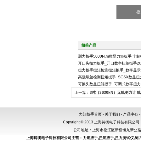
相关产品
测力扳手5000N.m数显力矩扳手 非
开口头扭力扳手_开口数字扭矩扳手200
扭力扳手扭矩检测扭矩扳手_数字显
高强螺丝检测扭矩扳手_SGSX数显扭
可换头数显扭矩扳手_可调式数字扭力
上一篇：
3吨（3t/30kN）无线测力计
计
力矩扳手首页
-
关于我们
-
产品中心
Copyright © 2013 上海铸衡电子科技有限公司（
公司地址：上海市松江区新桥镇九新公路288
上海铸衡电子科技有限公司主营：
力矩扳手
,
扭矩扳手
,
扭力测试仪
,
测