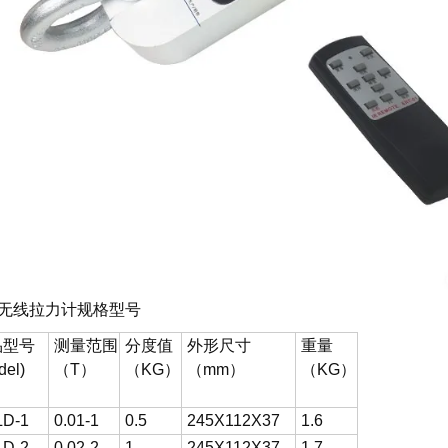
无线拉力计
规格型号
品型号
测量范围
分度值
外形尺寸
重量
del)
（T）
（KG）
（mm）
（KG）
D-1
0.01-1
0.5
245X112X37
1.6
D-2
0.02-2
1
245X112X37
1.7