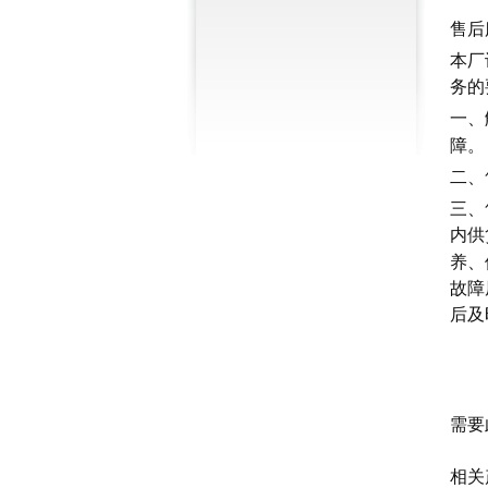
售后
本厂
务的
一、
障。
二、
三、
内供
养、
故障
后及
需要
相关