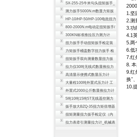
SX-255-25牛米勾头扭矩扳手_
20
螺栓紧固扭力扳手
测力扳手5000N.m数显力矩扳
1.
手 非标扭力扳手工业级
HP-10/HP-50/HP-100电批扭力
2.
测试仪,测量仪
800-2000N.m电动定扭矩扳手/
3.
扭矩电动扳手
300KN标准推拉压力测力计
4.
5.
_0.3级数显压力仪
扭力扳手手动扭矩扳手检定装
6.
置 50-100N扳手测量仪器
力矩扳手桶盖数字扭力扳手 检
7.
测瓶盖拧紧扭矩工具
扭矩扳手双向测量数显扭力扳
8.
手 2000N,m力矩扳手价格
拉力仪30吨无线式数显推拉力
9.
计 数字显示测力计80T
高清显示便携式数显压力计
换"
300N500n_手持电子测力计
大量程100吨外置式压力计 工
10
业用数显测力计价格
外置式2000公斤数显推拉力计
_数字拉力压力测试仪
5吨10吨15吨5T无线遥控测力
计_带遥控电子拉力计数显式
扳手放大BZQ-35扭力矩倍增器
_3500牛米扭力倍力器仪
扭矩测量扭力扳手检定仪（内
置打印） 扭矩检验仪器
拉力表牵引测量拉力计_机械表
盘式测力计60T价格