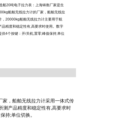
计 造船20吨电子拉力表：上海铸衡厂家是生
000kg船舶无线拉力计的厂家，船舶无线拉
，20000kg船舶无线拉力计主要用于航
产品精度和稳定性有,高要求时使用。数字
供4个按键：开/关机;置零;峰值保持;单位
厂家，
船舶无线拉力计
采用一体式传
所测产品精度和稳定性有,高要求时
值保持;单位切换。