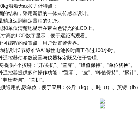
000kg船舶无线拉力计
特点：
坚固的结构，采用新颖的一体式传感器设计。
测量精度达到额定量程的0.1%。
功能和单位清楚地显示在带白色背光的LCD上。
1英寸高的LCD数字显示，便于远距离观看。
两个可编程的设置点，用户设置警告界。
低功耗设计3节标准“AA"碱性电池长时间工作过100小时。
红外遥控器使参数设置与仪器标定既又便于管理。
 本身提供4个按键：“开/关机"、“置零"、“峰值保持"、“单位切换"。
红外遥控器提供多种操作功能：“置零"、 “皮"、“峰值保持"、“累计"
、“电压查询"、“关机"。
.提供通用的,际单位，便于应用：公斤（kg）、吨（t）、英镑（l