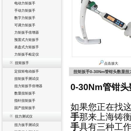
电动力矩扳手
手动力矩扳手
数字力矩扳手
可调力矩扳手
力矩扳手倍增器
预置式力矩扳手
表盘式力矩扳手
力矩扳手检定仪
扭矩扳手
点击放大
定扭矩电动扳手
扭矩扳手0-30Nm管钳头数显扭
扭矩扳手测试仪
0-30Nm管钳
扭力矩扳手倍增器
数显扭矩扳手
指针扭矩扳手
如果您正在找这
国产扭矩扳手
手
那来上海铸衡
扭力测试仪
手
具有三种工
扭力扳手测试仪