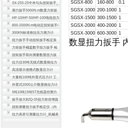
SGSX-800
160-800
0.1
SX-255-25牛米勾头扭矩扳手_
SGSX-1000
200-1000
1
螺栓紧固扭力扳手
测力扳手5000N.m数显力矩扳
SGSX-1500
300-1500
1
手 非标扭力扳手工业级
HP-10/HP-50/HP-100电批扭力
测试仪,测量仪
SGSX-2000
400-2000
1
800-2000N.m电动定扭矩扳手/
扭矩电动扳手
300KN标准推拉压力测力计
SGSX-3000
600-3000
1
数显扭力扳手
_0.3级数显压力仪
扭力扳手手动扭矩扳手检定装
置 50-100N扳手测量仪器
力矩扳手桶盖数字扭力扳手 检
测瓶盖拧紧扭矩工具
扭矩扳手双向测量数显扭力扳
手 2000N,m力矩扳手价格
拉力仪30吨无线式数显推拉力
计 数字显示测力计80T
高清显示便携式数显压力计
300N500n_手持电子测力计
大量程100吨外置式压力计 工
业用数显测力计价格
外置式2000公斤数显推拉力计
_数字拉力压力测试仪
5吨10吨15吨5T无线遥控测力
计_带遥控电子拉力计数显式
扳手放大BZQ-35扭力矩倍增器
_3500牛米扭力倍力器仪
扭矩测量扭力扳手检定仪（内
置打印） 扭矩检验仪器
拉力表牵引测量拉力计_机械表
盘式测力计60T价格