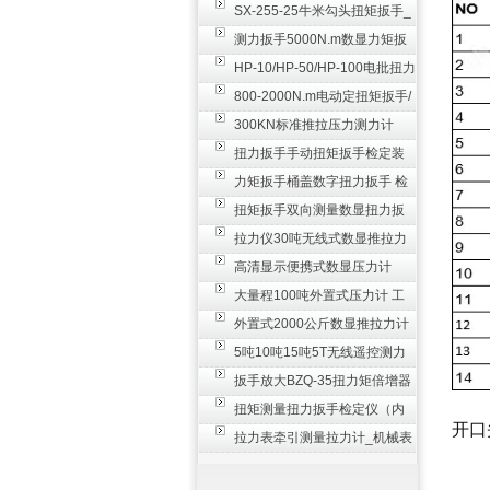
SX-255-25牛米勾头扭矩扳手_
螺栓紧固扭力扳手
测力扳手5000N.m数显力矩扳
手 非标扭力扳手工业级
HP-10/HP-50/HP-100电批扭力
测试仪,测量仪
800-2000N.m电动定扭矩扳手/
扭矩电动扳手
300KN标准推拉压力测力计
_0.3级数显压力仪
扭力扳手手动扭矩扳手检定装
置 50-100N扳手测量仪器
力矩扳手桶盖数字扭力扳手 检
测瓶盖拧紧扭矩工具
扭矩扳手双向测量数显扭力扳
手 2000N,m力矩扳手价格
拉力仪30吨无线式数显推拉力
计 数字显示测力计80T
高清显示便携式数显压力计
300N500n_手持电子测力计
大量程100吨外置式压力计 工
业用数显测力计价格
外置式2000公斤数显推拉力计
_数字拉力压力测试仪
5吨10吨15吨5T无线遥控测力
计_带遥控电子拉力计数显式
扳手放大BZQ-35扭力矩倍增器
_3500牛米扭力倍力器仪
扭矩测量扭力扳手检定仪（内
开口
置打印） 扭矩检验仪器
拉力表牵引测量拉力计_机械表
盘式测力计60T价格