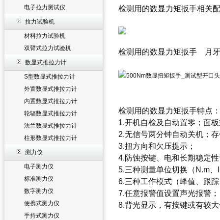
电子拉力测试仪
检测用的数显力矩扳手
相关
拉力试验机
材料拉力试验机
双臂式拉力试验机
检测用的数显力矩扳手
月牙
数显式推拉力计
S型数显式推拉力计
外置数显式推拉力计
内置数显式推拉力计
检测用的数显力矩扳手
特点
轮辐数显式推拉力计
1.开机自检及自动置零；面
法兰数显式推拉力计
2.无信号两分钟自动关机；存
柱形数显式推拉力计
3.扭方向和欠压提示；
测力仪
4.防蚀按键、电和长期稳定
电子测力仪
5.三种测量单位切换（N.m、lbf.
标准测力仪
6.三种工作模式（峰值、跟
数字测力仪
7.任意报警值设置声光报警；
便携式测力仪
8.背光显示，有按键或有较
手持式测力仪