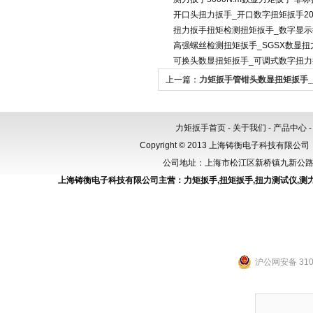
开口头扭力扳手_开口数字扭矩扳手200
扭力扳手扭矩检测扭矩扳手_数字显
高强螺丝检测扭矩扳手_SGSX数显扭
可换头数显扭矩扳手_可调式数字扭力
上一篇：
力矩扳手管钳头数显扭矩扳手
轮扳手20Nm
力矩扳手首页
-
关于我们
-
产品中心
Copyright © 2013 上海铸衡电子科技有限公司（
公司地址：上海市松江区新桥镇九新公路288
上海铸衡电子科技有限公司主营：
力矩扳手
,
扭矩扳手
,
扭力测试仪
,
测
沪公网安备 3101