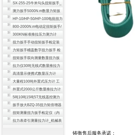
SX-255-25牛米勾头扭矩扳手_
螺栓紧固扭力扳手
测力扳手5000N.m数显力矩扳
手 非标扭力扳手工业级
HP-10/HP-50/HP-100电批扭力
测试仪,测量仪
800-2000N.m电动定扭矩扳手/
扭矩电动扳手
300KN标准推拉压力测力计
_0.3级数显压力仪
扭力扳手手动扭矩扳手检定装
置 50-100N扳手测量仪器
力矩扳手桶盖数字扭力扳手 检
测瓶盖拧紧扭矩工具
扭矩扳手双向测量数显扭力扳
手 2000N,m力矩扳手价格
拉力仪30吨无线式数显推拉力
计 数字显示测力计80T
高清显示便携式数显压力计
300N500n_手持电子测力计
大量程100吨外置式压力计 工
业用数显测力计价格
外置式2000公斤数显推拉力计
_数字拉力压力测试仪
5吨10吨15吨5T无线遥控测力
计_带遥控电子拉力计数显式
扳手放大BZQ-35扭力矩倍增器
_3500牛米扭力倍力器仪
扭矩测量扭力扳手检定仪（内
置打印） 扭矩检验仪器
拉力表牵引测量拉力计_机械表
盘式测力计60T价格
铸衡售后服务承诺：