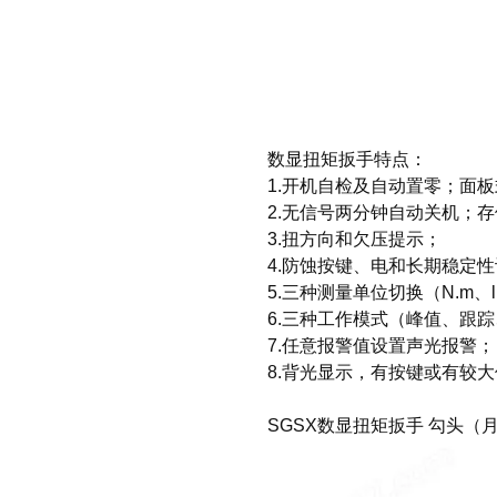
数显扭矩扳手特点：
1.开机自检及自动置零；面
2.无信号两分钟自动关机；存
3.扭方向和欠压提示；
4.防蚀按键、电和长期稳定
5.三种测量单位切换（N.m、lbf.
6.三种工作模式（峰值、跟
7.任意报警值设置声光报警；
8.背光显示，有按键或有较
SGSX数显扭矩扳手 勾头（