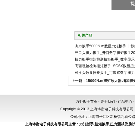
相关产品
测力扳手5000N.m数显力矩扳手 非
开口头扭力扳手_开口数字扭矩扳手200
扭力扳手扭矩检测扭矩扳手_数字显
高强螺丝检测扭矩扳手_SGSX数显扭
可换头数显扭矩扳手_可调式数字扭力
上一篇：
15000N.m扭矩放大器,增加
家
力矩扳手首页
-
关于我们
-
产品中心
Copyright © 2013 上海铸衡电子科技有限公司（
公司地址：上海市松江区新桥镇九新公路288
上海铸衡电子科技有限公司主营：
力矩扳手
,
扭矩扳手
,
扭力测试仪
,
测