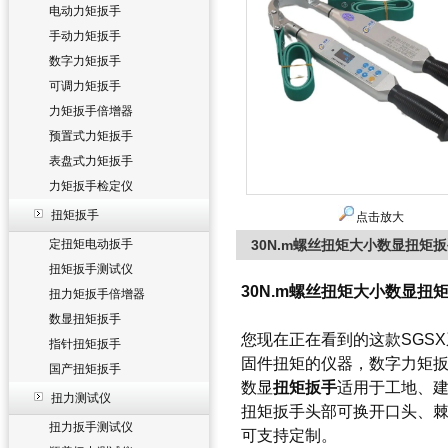
电动力矩扳手
手动力矩扳手
数字力矩扳手
可调力矩扳手
力矩扳手倍增器
预置式力矩扳手
表盘式力矩扳手
力矩扳手检定仪
扭矩扳手
点击放大
定扭矩电动扳手
30N.m螺丝扭矩大小数显扭矩
扭矩扳手测试仪
30N.m螺丝扭矩大小数显扭
扭力矩扳手倍增器
数显扭矩扳手
您现在正在看到的这款SGS
指针扭矩扳手
固件扭矩的仪器，数字力矩
国产扭矩扳手
数显
扭矩扳手
适用于工地、
扭力测试仪
扭矩扳手
头部可换开口头、
扭力扳手测试仪
可支持定制。