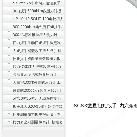
SX-255-25牛米勾头扭矩扳手_
螺栓紧固扭力扳手
测力扳手5000N.m数显力矩扳
手 非标扭力扳手工业级
HP-10/HP-50/HP-100电批扭力
测试仪,测量仪
800-2000N.m电动定扭矩扳手/
扭矩电动扳手
300KN标准推拉压力测力计
_0.3级数显压力仪
扭力扳手手动扭矩扳手检定装
置 50-100N扳手测量仪器
力矩扳手桶盖数字扭力扳手 检
测瓶盖拧紧扭矩工具
扭矩扳手双向测量数显扭力扳
手 2000N,m力矩扳手价格
拉力仪30吨无线式数显推拉力
计 数字显示测力计80T
高清显示便携式数显压力计
300N500n_手持电子测力计
大量程100吨外置式压力计 工
业用数显测力计价格
外置式2000公斤数显推拉力计
_数字拉力压力测试仪
5吨10吨15吨5T无线遥控测力
SGSX数显扭矩扳手 内六角
计_带遥控电子拉力计数显式
扳手放大BZQ-35扭力矩倍增器
_3500牛米扭力倍力器仪
扭矩测量扭力扳手检定仪（内
置打印） 扭矩检验仪器
拉力表牵引测量拉力计_机械表
盘式测力计60T价格