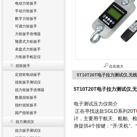
电动力矩扳手
手动力矩扳手
数字力矩扳手
可调力矩扳手
力矩扳手倍增器
预置式力矩扳手
表盘式力矩扳手
力矩扳手检定仪
扭矩扳手
点击放大
定扭矩电动扳手
5T10T20T电子拉力测试仪,
扭矩扳手测试仪
5T10T20T电子拉力测试仪
扭力矩扳手倍增器
数显扭矩扳手
电子测试压力仪简介
指针扭矩扳手
正在寻找这款
SGLD系列20T
国产扭矩扳手
计，
主要用于航天、船舶、检
扭力测试仪
身提供4个按键：“开/关机"、
扭力扳手测试仪