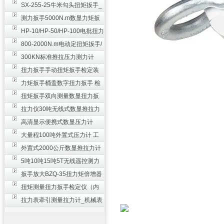
SX-255-25牛米勾头扭矩扳手_
螺栓紧固扭力扳手
测力扳手5000N.m数显力矩扳
手 非标扭力扳手工业级
HP-10/HP-50/HP-100电批扭力
测试仪,测量仪
800-2000N.m电动定扭矩扳手/
扭矩电动扳手
300KN标准推拉压力测力计
_0.3级数显压力仪
扭力扳手手动扭矩扳手检定装
置 50-100N扳手测量仪器
力矩扳手桶盖数字扭力扳手 检
测瓶盖拧紧扭矩工具
扭矩扳手双向测量数显扭力扳
手 2000N,m力矩扳手价格
拉力仪30吨无线式数显推拉力
计 数字显示测力计80T
高清显示便携式数显压力计
300N500n_手持电子测力计
大量程100吨外置式压力计 工
业用数显测力计价格
外置式2000公斤数显推拉力计
_数字拉力压力测试仪
5吨10吨15吨5T无线遥控测力
计_带遥控电子拉力计数显式
扳手放大BZQ-35扭力矩倍增器
_3500牛米扭力倍力器仪
扭矩测量扭力扳手检定仪（内
置打印） 扭矩检验仪器
拉力表牵引测量拉力计_机械表
盘式测力计60T价格