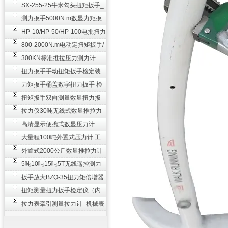
SX-255-25牛米勾头扭矩扳手_
螺栓紧固扭力扳手
测力扳手5000N.m数显力矩扳
手 非标扭力扳手工业级
HP-10/HP-50/HP-100电批扭力
测试仪,测量仪
800-2000N.m电动定扭矩扳手/
扭矩电动扳手
300KN标准推拉压力测力计
_0.3级数显压力仪
扭力扳手手动扭矩扳手检定装
置 50-100N扳手测量仪器
力矩扳手桶盖数字扭力扳手 检
测瓶盖拧紧扭矩工具
扭矩扳手双向测量数显扭力扳
手 2000N,m力矩扳手价格
拉力仪30吨无线式数显推拉力
计 数字显示测力计80T
高清显示便携式数显压力计
300N500n_手持电子测力计
大量程100吨外置式压力计 工
业用数显测力计价格
外置式2000公斤数显推拉力计
_数字拉力压力测试仪
5吨10吨15吨5T无线遥控测力
计_带遥控电子拉力计数显式
扳手放大BZQ-35扭力矩倍增器
_3500牛米扭力倍力器仪
扭矩测量扭力扳手检定仪（内
置打印） 扭矩检验仪器
拉力表牵引测量拉力计_机械表
盘式测力计60T价格