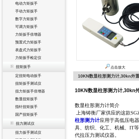
电动力矩扳手
手动力矩扳手
数字力矩扳手
可调力矩扳手
力矩扳手倍增器
预置式力矩扳手
表盘式力矩扳手
力矩扳手检定仪
扭矩扳手
点击放大
定扭矩电动扳手
10KN数显柱形测力计,30kn
扭矩扳手测试仪
10KN数显柱形测力计,30k
扭力矩扳手倍增器
数显扭矩扳手
数显柱形测力计简介
指针扭矩扳手
上海铸衡厂家供应的这款SG
国产扭矩扳手
柱形测力计
应用于高低压电器
扭力测试仪
具、纺织、化工、机械、IT
扭力扳手测试仪
代拉压力测试仪器。