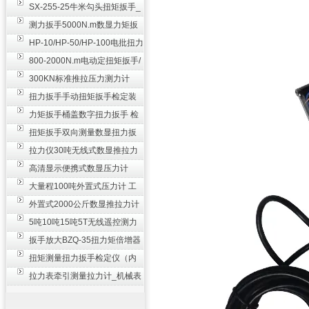
SX-255-25牛米勾头扭矩扳手_
螺栓紧固扭力扳手
测力扳手5000N.m数显力矩扳
手 非标扭力扳手工业级
HP-10/HP-50/HP-100电批扭力
测试仪,测量仪
800-2000N.m电动定扭矩扳手/
扭矩电动扳手
300KN标准推拉压力测力计
_0.3级数显压力仪
扭力扳手手动扭矩扳手检定装
置 50-100N扳手测量仪器
力矩扳手桶盖数字扭力扳手 检
测瓶盖拧紧扭矩工具
扭矩扳手双向测量数显扭力扳
手 2000N,m力矩扳手价格
拉力仪30吨无线式数显推拉力
计 数字显示测力计80T
高清显示便携式数显压力计
300N500n_手持电子测力计
大量程100吨外置式压力计 工
业用数显测力计价格
外置式2000公斤数显推拉力计
_数字拉力压力测试仪
5吨10吨15吨5T无线遥控测力
计_带遥控电子拉力计数显式
扳手放大BZQ-35扭力矩倍增器
_3500牛米扭力倍力器仪
扭矩测量扭力扳手检定仪（内
置打印） 扭矩检验仪器
拉力表牵引测量拉力计_机械表
盘式测力计60T价格