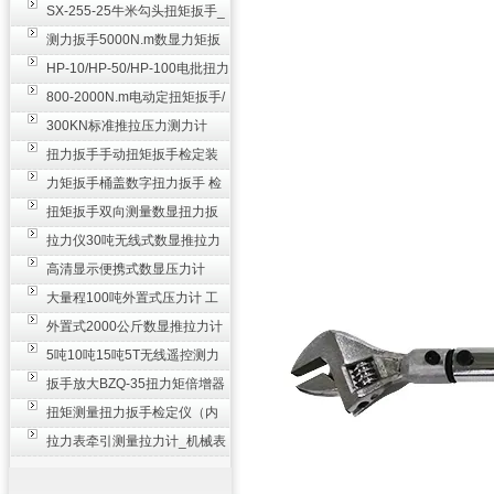
SX-255-25牛米勾头扭矩扳手_
螺栓紧固扭力扳手
测力扳手5000N.m数显力矩扳
手 非标扭力扳手工业级
HP-10/HP-50/HP-100电批扭力
测试仪,测量仪
800-2000N.m电动定扭矩扳手/
扭矩电动扳手
300KN标准推拉压力测力计
_0.3级数显压力仪
扭力扳手手动扭矩扳手检定装
置 50-100N扳手测量仪器
力矩扳手桶盖数字扭力扳手 检
测瓶盖拧紧扭矩工具
扭矩扳手双向测量数显扭力扳
手 2000N,m力矩扳手价格
拉力仪30吨无线式数显推拉力
计 数字显示测力计80T
高清显示便携式数显压力计
300N500n_手持电子测力计
大量程100吨外置式压力计 工
业用数显测力计价格
外置式2000公斤数显推拉力计
_数字拉力压力测试仪
5吨10吨15吨5T无线遥控测力
计_带遥控电子拉力计数显式
扳手放大BZQ-35扭力矩倍增器
_3500牛米扭力倍力器仪
扭矩测量扭力扳手检定仪（内
置打印） 扭矩检验仪器
拉力表牵引测量拉力计_机械表
盘式测力计60T价格