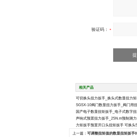
验证码：
相关产品
可切换头扭力扳手_换头式数显扭力矩
SGSX-10阀门数显扭力扳手_阀门
国产电子数显扭矩扳手_电子式数字扭
声响式预置扭力扳手_25N.m预制测
力矩扳手预置开口头扭矩扳手 可换头5
上一篇：
可调整扭矩值的数显扭矩扳手0.