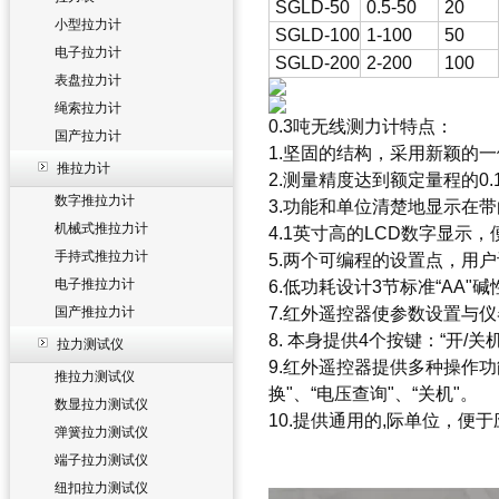
SGLD-50
0.5-50
20
小型拉力计
SGLD-100
1-100
50
电子拉力计
SGLD-200
2-200
100
表盘拉力计
绳索拉力计
0.3吨无线测力计
特点：
国产拉力计
1.坚固的结构，采用新颖的
推拉力计
2.测量精度达到额定量程的0
数字推拉力计
3.功能和单位清楚地显示在
机械式推拉力计
4.1英寸高的LCD数字显示
手持式推拉力计
5.两个可编程的设置点，用
电子推拉力计
6.低功耗设计3节标准“AA"
国产推拉力计
7.红外遥控器使参数设置与
8. 本身提供4个按键：“开/关
拉力测试仪
9.红外遥控器提供多种操作功能：
推拉力测试仪
换"、“电压查询"、“关机"。
数显拉力测试仪
10.提供通用的,际单位，便
弹簧拉力测试仪
端子拉力测试仪
纽扣拉力测试仪