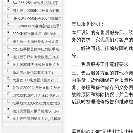
SX-255-25牛米勾头扭矩扳手_
螺栓紧固扭力扳手
测力扳手5000N.m数显力矩扳
手 非标扭力扳手工业级
HP-10/HP-50/HP-100电批扭力
售后服务说明：
测试仪,测量仪
800-2000N.m电动定扭矩扳手/
本厂设计的有售后服务部，
扭矩电动扳手
300KN标准推拉压力测力计
务的要求，实现我们对客户
_0.3级数显压力仪
扭力扳手手动扭矩扳手检定装
一、解决问题、排除故障的
置 50-100N扳手测量仪器
力矩扳手桶盖数字扭力扳手 检
障。
测瓶盖拧紧扭矩工具
扭矩扳手双向测量数显扭力扳
二、售后服务工作流程要求
手 2000N,m力矩扳手价格
拉力仪30吨无线式数显推拉力
计 数字显示测力计80T
高清显示便携式数显压力计
三、售后服务方面的其他承
内供货，货物确保符合质量
300N500n_手持电子测力计
大量程100吨外置式压力计 工
养、修理和备件储存的义务
业用数显测力计价格
外置式2000公斤数显推拉力计
故障原因和排除情况，并且
_数字拉力压力测试仪
5吨10吨15吨5T无线遥控测力
后及时整理维修报告和维修
计_带遥控电子拉力计数显式
扳手放大BZQ-35扭力矩倍增器
_3500牛米扭力倍力器仪
扭矩测量扭力扳手检定仪（内
置打印） 扭矩检验仪器
拉力表牵引测量拉力计_机械表
盘式测力计60T价格
需要此款
0.3吨无线测力计
报