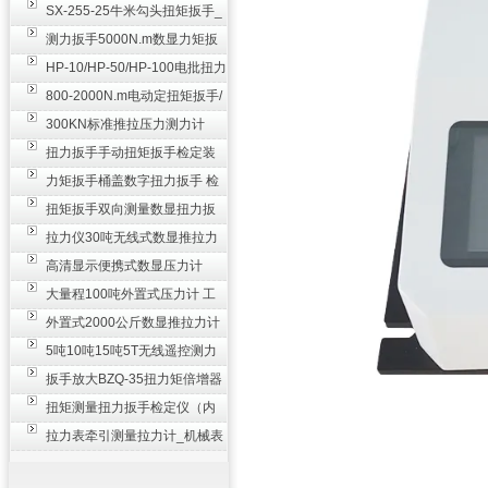
SX-255-25牛米勾头扭矩扳手_
螺栓紧固扭力扳手
测力扳手5000N.m数显力矩扳
手 非标扭力扳手工业级
HP-10/HP-50/HP-100电批扭力
测试仪,测量仪
800-2000N.m电动定扭矩扳手/
扭矩电动扳手
300KN标准推拉压力测力计
_0.3级数显压力仪
扭力扳手手动扭矩扳手检定装
置 50-100N扳手测量仪器
力矩扳手桶盖数字扭力扳手 检
测瓶盖拧紧扭矩工具
扭矩扳手双向测量数显扭力扳
手 2000N,m力矩扳手价格
拉力仪30吨无线式数显推拉力
计 数字显示测力计80T
高清显示便携式数显压力计
300N500n_手持电子测力计
大量程100吨外置式压力计 工
业用数显测力计价格
外置式2000公斤数显推拉力计
_数字拉力压力测试仪
5吨10吨15吨5T无线遥控测力
计_带遥控电子拉力计数显式
扳手放大BZQ-35扭力矩倍增器
_3500牛米扭力倍力器仪
扭矩测量扭力扳手检定仪（内
置打印） 扭矩检验仪器
拉力表牵引测量拉力计_机械表
盘式测力计60T价格